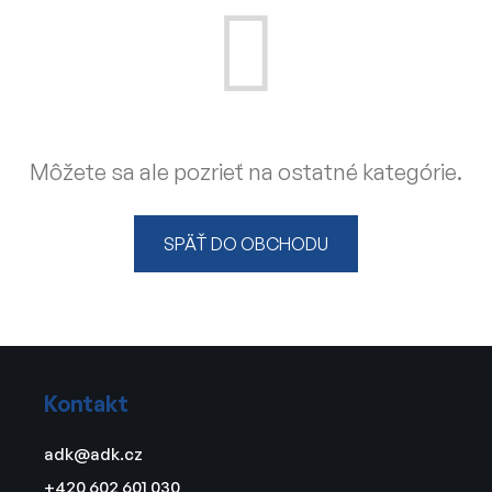
Môžete sa ale pozrieť na ostatné kategórie.
SPÄŤ DO OBCHODU
Z
á
Kontakt
p
ä
adk
@
adk.cz
t
+420 602 601 030