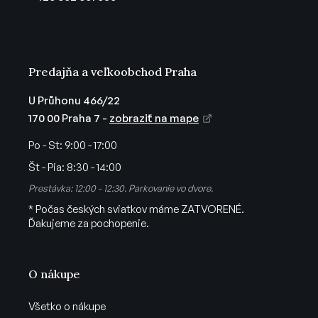
i
e
Predajňa a veľkoobchod Praha
U Průhonu 466/22
170 00 Praha 7 -
zobraziť na mape
Po - St:
9:00 - 17:00
Št - Pia:
8:30 - 14:00
Prestávka: 12:00 - 12:30. Parkovanie vo dvore.
* Počas českých sviatkov máme ZATVORENÉ.
Ďakujeme za pochopenie.
O nákupe
Všetko o nákupe