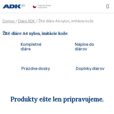
Prejsť
Hľadať
NÁKUP
na
KOŠÍK
obsah
Domov
/
Diáre ADK
/
Žlté diáre A4 nylon, imitácie kože
Žlté diáre A4 nylon, imitácie kože
Kompletné
Náplne do
diáre
diárov
Prázdne dosky
Doplnky diárov
Produkty ešte len pripravujeme.