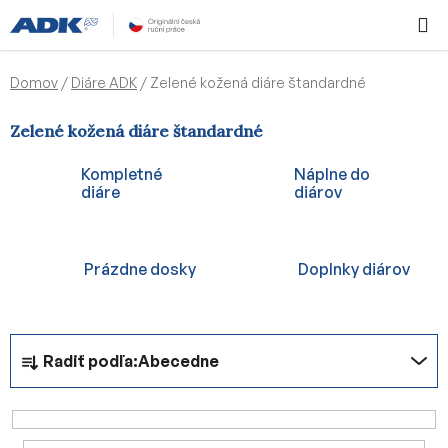
Prejsť
Hľadať
NÁKUP
na
KOŠÍK
obsah
Domov
/
Diáre ADK
/
Zelené kožená diáre štandardné
Zelené kožená diáre štandardné
Kompletné
Náplne do
diáre
diárov
Prázdne dosky
Doplnky diárov
R
Radiť podľa:
Abecedne
a
d
e