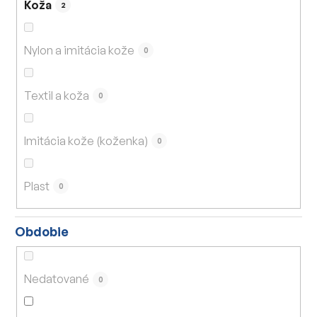
Koža
2
Nylon a imitácia kože
0
Textil a koža
0
Imitácia kože (koženka)
0
Plast
0
Obdobie
Nedatované
0