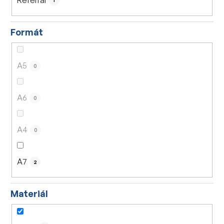
1
Formát
A5
0
A6
0
A4
0
A7
2
Materiál