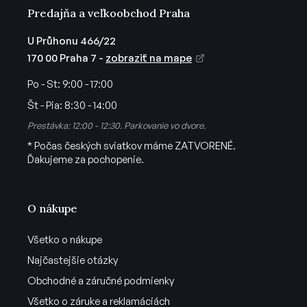
v
Predajňa a veľkoobchod Praha
ý
p
U Průhonu 466/22
i
170 00 Praha 7 -
zobraziť na mape
s
u
Po - St:
9:00 - 17:00
Št - Pia:
8:30 - 14:00
Prestávka: 12:00 - 12:30. Parkovanie vo dvore.
* Počas českých sviatkov máme ZATVORENÉ.
Ďakujeme za pochopenie.
O nákupe
Všetko o nákupe
Najčastejšie otázky
Obchodné a záručné podmienky
Všetko o záruke a reklamáciách