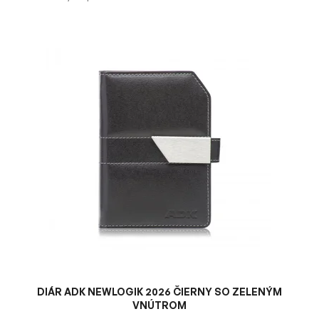
V
ý
p
i
s
p
r
o
d
u
k
t
o
v
DIÁR ADK NEWLOGIK 2026 ČIERNY SO ZELENÝM
VNÚTROM