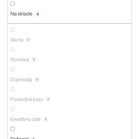
n
i
Na sklade
e
2
p
r
o
Akcia
0
d
u
Novinka
0
k
t
Dopredaj
o
0
v
Posledné kusy
0
Kreatívny diár
0
Referral