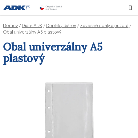
Prejsť
Hľadať
NÁKUP
na
KOŠÍK
obsah
Domov
/
Diáre ADK
/
Doplnky diárov
/
Závesné obaly a puzdrá
/
Obal univerzálny A5 plastový
Obal univerzálny A5
plastový