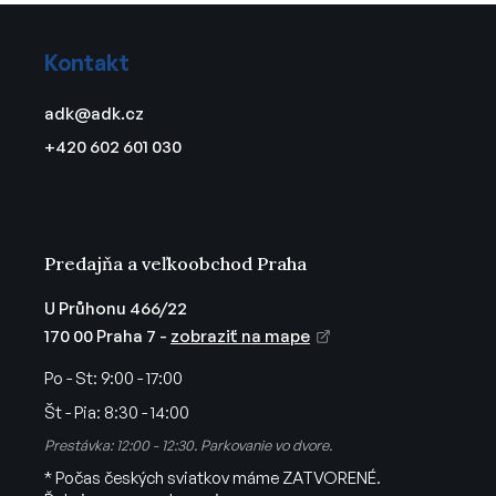
Z
á
Kontakt
p
ä
adk
@
adk.cz
t
+420 602 601 030
i
e
Predajňa a veľkoobchod Praha
U Průhonu 466/22
170 00 Praha 7 -
zobraziť na mape
Po - St:
9:00 - 17:00
Št - Pia:
8:30 - 14:00
Prestávka: 12:00 - 12:30. Parkovanie vo dvore.
* Počas českých sviatkov máme ZATVORENÉ.