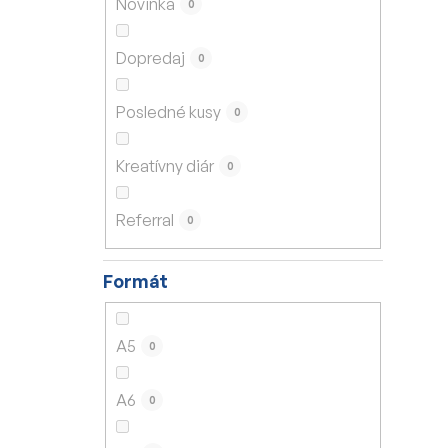
Novinka
0
e
l
Dopredaj
0
Posledné kusy
0
Kreatívny diár
0
Referral
0
Formát
A5
0
A6
0