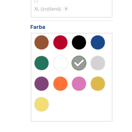
XL (zvýšená)
0
Farba