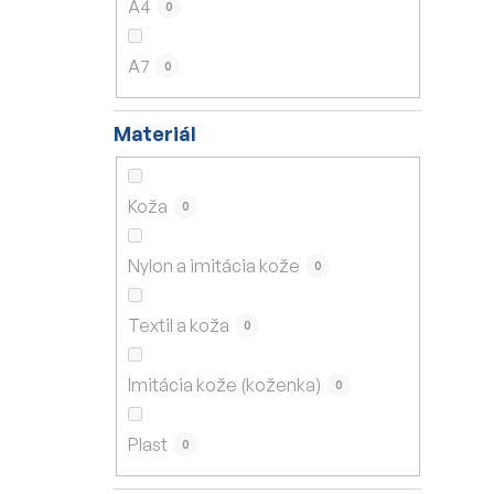
A4
0
A7
0
Materiál
Koža
0
Nylon a imitácia kože
0
Textil a koža
0
Imitácia kože (koženka)
0
Plast
0