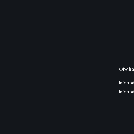
Obcho
Informá
Informá