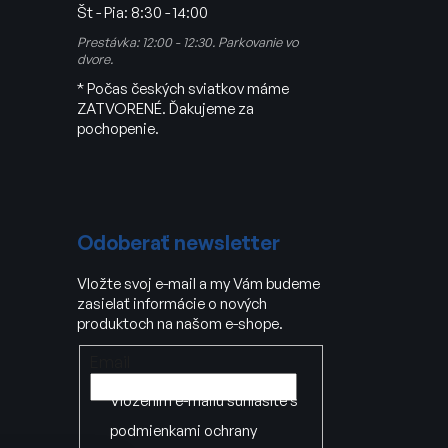
Št - Pia:
8:30 - 14:00
Prestávka: 12:00 - 12:30. Parkovanie vo
dvore.
* Počas českých sviatkov máme
ZATVORENÉ. Ďakujeme za
pochopenie.
Odoberať newsletter
Vložte svoj e-mail a my Vám budeme
zasielať informácie o nových
produktoch na našom e-shope.
Email
Vložením e-mailu súhlasíte s
podmienkami ochrany