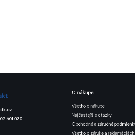
O nákupe
akt
Všetko o nákupe
dk.cz
Najčastejšie otázky
02 601 030
Obchodné a záručné podmienk
Všetko o záruke a reklamáciách