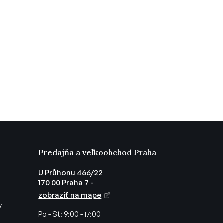
Predajňa a veľkoobchod Praha
U Průhonu 466/22
170 00 Praha 7 -
zobraziť na mape
y
Po - St:
9:00 - 17:00