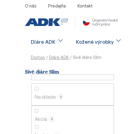
Prejsť
O nás
Predajňa
Kontakt
na
obsah
Diáre ADK
Kožené výrobky
Domov
/
Diáre ADK
/
Sivé diáre Slim
Sivé diáre Slim
B
o
č
Na sklade
0
n
ý
p
Akcia
0
a
n