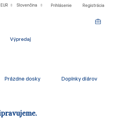
EUR
Slovenčina
Prihlásenie
Registrácia
NÁKUPNÝ
Výpredaj
KOŠÍK
Prázdne dosky
Doplnky diárov
ipravujeme.