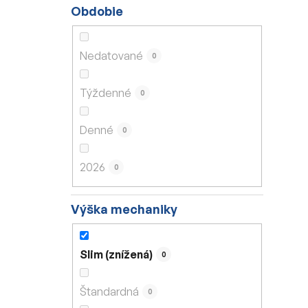
Obdobie
Nedatované
0
Týždenné
0
Denné
0
2026
0
Výška mechaniky
Slim (znížená)
0
Štandardná
0