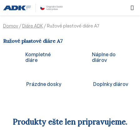
Prejsť
Hľadať
NÁKUP
na
KOŠÍK
obsah
Domov
/
Diáre ADK
/
Ružové plastové diáre A7
Ružové plastové diáre A7
Kompletné
Náplne do
diáre
diárov
Prázdne dosky
Doplnky diárov
Produkty ešte len pripravujeme.