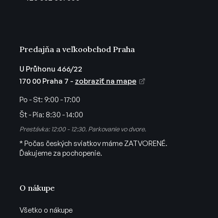
i
e
Predajňa a veľkoobchod Praha
U Průhonu 466/22
170 00 Praha 7 -
zobraziť na mape
Po - St:
9:00 - 17:00
Št - Pia:
8:30 - 14:00
Prestávka: 12:00 - 12:30. Parkovanie vo dvore.
* Počas českých sviatkov máme ZATVORENÉ.
Ďakujeme za pochopenie.
O nákupe
Všetko o nákupe