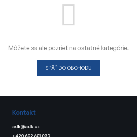
Môžete sa ale pozrieť na ostatné kategórie.
SPÄŤ DO OBCHODU
Z
á
Kontakt
p
ä
adk
@
adk.cz
t
+420 602 601 030