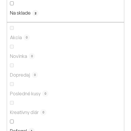
n
i
Na sklade
e
2
p
r
o
Akcia
0
d
u
Novinka
0
k
t
Dopredaj
o
0
v
Posledné kusy
0
Kreatívny diár
0
Referral