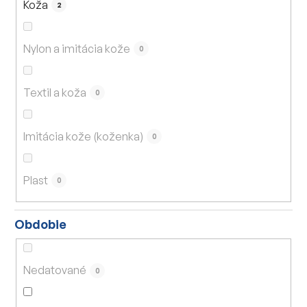
Koža
2
Nylon a imitácia kože
0
Textil a koža
0
Imitácia kože (koženka)
0
Plast
0
Obdobie
Nedatované
0