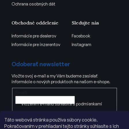
Ochrana osobných dát
Obchodné oddelenie
Sledujte nás
Informácie pre dealerov
Facebook
Informácie pre inzerentov
Instagram
Odoberať newsletter
Vložte svoj e-mail a my Vám budeme zasielať
informácie o nových produktoch na našom e-shope.
Email
Vložením e-mailu súhlasíte s
podmienkami
ochrany osobných údajov
.
Táto webová stránka používa súbory cookie.
Pokračovaním v prehliadaní tejto stránky súhlasíte s ich
PRIHLÁSIŤ SA