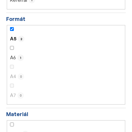
1
Formát
A5
2
A6
1
A4
0
A7
0
Materiál