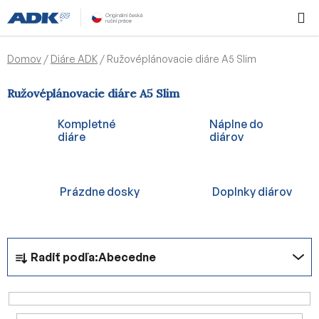
Prejsť
Hľadať
NÁKUP
na
KOŠÍK
obsah
Domov
/
Diáre ADK
/
Ružovéplánovacie diáre A5 Slim
Ružovéplánovacie diáre A5 Slim
Kompletné
Náplne do
diáre
diárov
Prázdne dosky
Doplnky diárov
R
Radiť podľa:
Abecedne
a
d
e