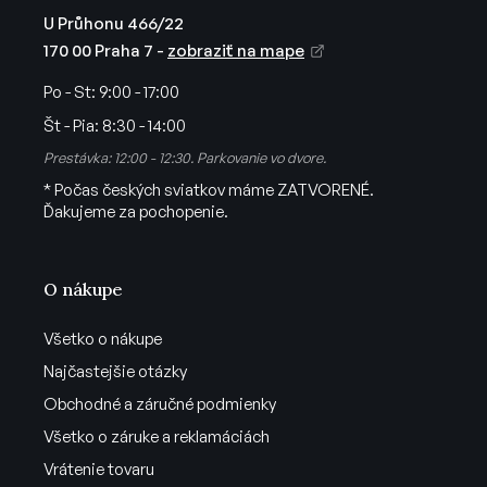
p
U Průhonu 466/22
i
170 00 Praha 7 -
zobraziť na mape
s
u
Po - St:
9:00 - 17:00
Št - Pia:
8:30 - 14:00
Prestávka: 12:00 - 12:30. Parkovanie vo dvore.
* Počas českých sviatkov máme ZATVORENÉ.
Ďakujeme za pochopenie.
O nákupe
Všetko o nákupe
Najčastejšie otázky
Obchodné a záručné podmienky
Všetko o záruke a reklamáciách
Vrátenie tovaru