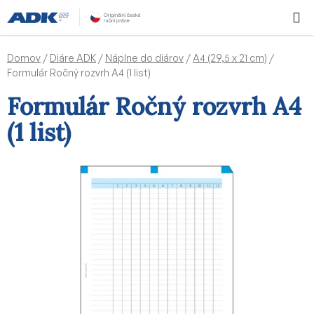
Prejsť
Hľadať
NÁKUP
na
KOŠÍK
obsah
Domov
/
Diáre ADK
/
Náplne do diárov
/
A4 (29,5 x 21 cm)
/
Formulár Ročný rozvrh A4 (1 list)
Formulár Ročný rozvrh A4
(1 list)