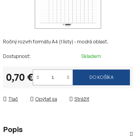
Ročný rozvrh formátu A4 (1 listy) - modrá oblasť.
Dostupnosť
Skladem
0,70 €
DO KOŠÍKA
Jednotková cena:
Tlač
Opýtať sa
Strážiť
Popis