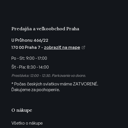
i
e
Predajňa a veľkoobchod Praha
U Průhonu 466/22
170 00 Praha 7 -
zobraziť na mape
Po - St:
9:00 - 17:00
Št - Pia:
8:30 - 14:00
Prestávka: 12:00 - 12:30. Parkovanie vo dvore.
* Počas českých sviatkov máme ZATVORENÉ.
Ďakujeme za pochopenie.
O nákupe
Všetko o nákupe