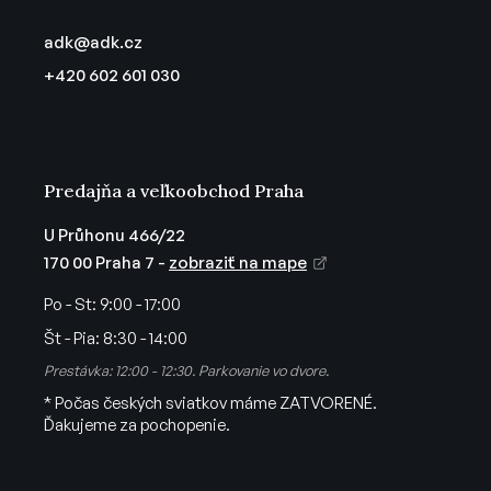
p
ä
adk
@
adk.cz
t
+420 602 601 030
i
e
Predajňa a veľkoobchod Praha
U Průhonu 466/22
170 00 Praha 7 -
zobraziť na mape
Po - St:
9:00 - 17:00
Št - Pia:
8:30 - 14:00
Prestávka: 12:00 - 12:30. Parkovanie vo dvore.
* Počas českých sviatkov máme ZATVORENÉ.
Ďakujeme za pochopenie.