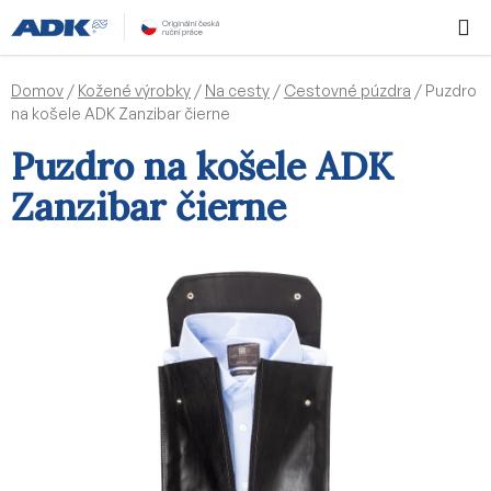
Prejsť
Hľadať
NÁKUP
na
KOŠÍK
obsah
Domov
/
Kožené výrobky
/
Na cesty
/
Cestovné púzdra
/
Puzdro
na košele ADK Zanzibar čierne
Puzdro na košele ADK
Zanzibar čierne