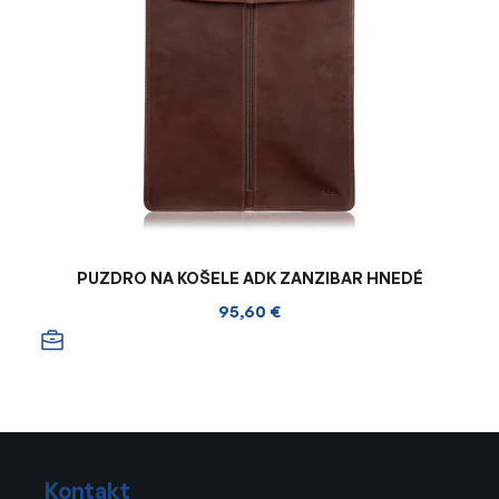
PUZDRO NA KOŠELE ADK ZANZIBAR HNEDÉ
95,60 €
Z
á
Kontakt