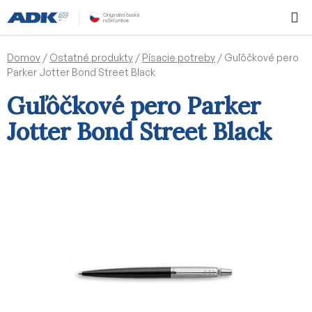
Prejsť
Hľadať
NÁKUP
na
KOŠÍK
obsah
Domov
/
Ostatné produkty
/
Písacie potreby
/
Guľôčkové pero
Parker Jotter Bond Street Black
Guľôčkové pero Parker
Jotter Bond Street Black