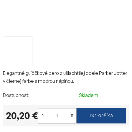
Elegantné guľôčkové pero z ušľachtilej ocele Parker Jotter
v čiernej farbe s modrou náplňou.
Dostupnosť
Skladem
20,20 €
DO KOŠÍKA
Jednotková cena: