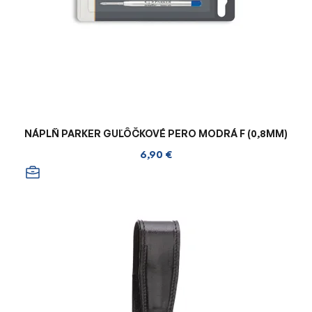
NÁPLŇ PARKER GUĽÔČKOVÉ PERO MODRÁ F (0,8MM)
6,90 €