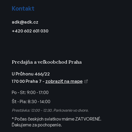
á
Kontakt
p
ä
adk
@
adk.cz
t
+420 602 601 030
i
e
Predajňa a veľkoobchod Praha
U Průhonu 466/22
170 00 Praha 7 -
zobraziť na mape
Po - St:
9:00 - 17:00
Št - Pia:
8:30 - 14:00
Prestávka: 12:00 - 12:30. Parkovanie vo dvore.
* Počas českých sviatkov máme ZATVORENÉ.
Ďakujeme za pochopenie.