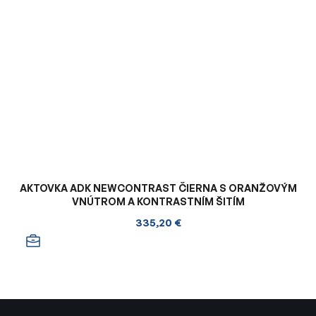
AKTOVKA ADK NEWCONTRAST ČIERNA S ORANŽOVÝM
VNÚTROM A KONTRASTNÍM ŠITÍM
335,20 €
Z