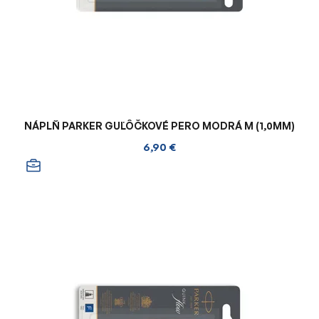
NÁPLŇ PARKER GUĽÔČKOVÉ PERO MODRÁ M (1,0MM)
6,90 €