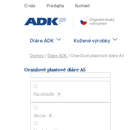
Prejsť
O nás
Predajňa
Kontakt
na
obsah
Diáre ADK
Kožené výrobky
Domov
/
Diáre ADK
/
Oranžové plastové diáre A5
Oranžové plastové diáre A5
B
o
č
Na sklade
0
n
ý
p
Akcia
0
a
n