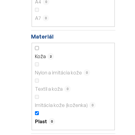
A4
0
A7
0
Materiál
Koža
2
Nylon a imitácia kože
0
Textil a koža
0
Imitácia kože (koženka)
0
Plast
0