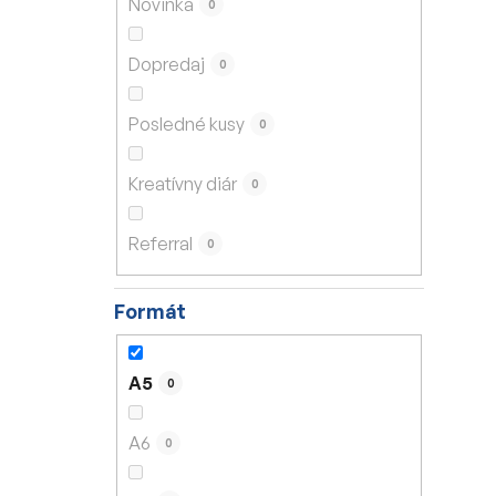
Novinka
0
e
l
Dopredaj
0
Posledné kusy
0
Kreatívny diár
0
Referral
0
Formát
A5
0
A6
0