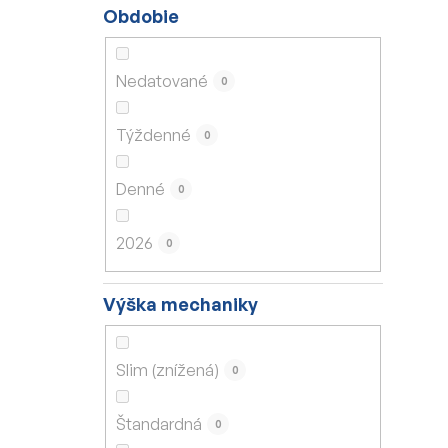
Obdobie
Nedatované
0
Týždenné
0
Denné
0
2026
0
Výška mechaniky
Slim (znížená)
0
Štandardná
0