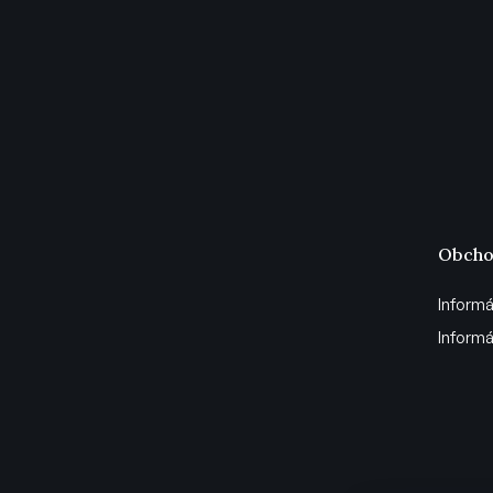
Obcho
Informá
Informá