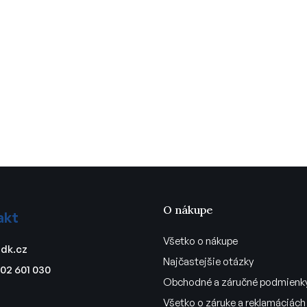
O nákupe
akt
Všetko o nákupe
dk.cz
Najčastejšie otázky
02 601 030
Obchodné a záručné podmienk
Všetko o záruke a reklamáciách