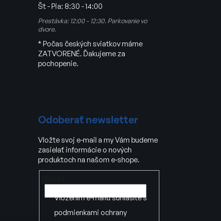
Št - Pia:
8:30 - 14:00
Prestávka: 12:00 - 12:30. Parkovanie vo
dvore.
* Počas českých sviatkov máme
ZATVORENÉ. Ďakujeme za
pochopenie.
Odoberať newsletter
Vložte svoj e-mail a my Vám budeme
zasielať informácie o nových
produktoch na našom e-shope.
Email
Vložením e-mailu súhlasíte s
podmienkami ochrany