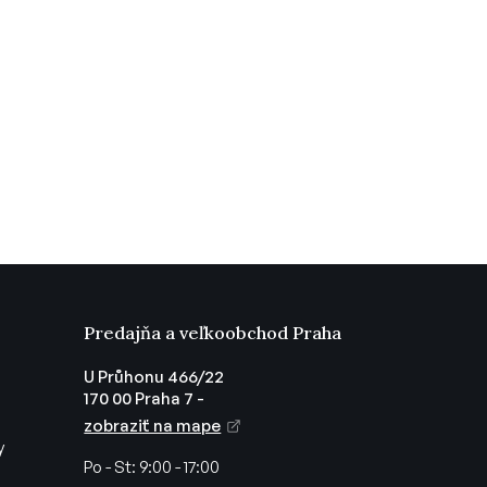
Predajňa a veľkoobchod Praha
U Průhonu 466/22
170 00 Praha 7 -
zobraziť na mape
y
Po - St:
9:00 - 17:00