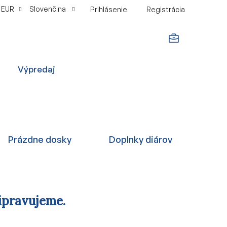
EUR
Slovenčina
Prihlásenie
Registrácia
NÁKUPNÝ
Výpredaj
KOŠÍK
Prázdne dosky
Doplnky diárov
ipravujeme.