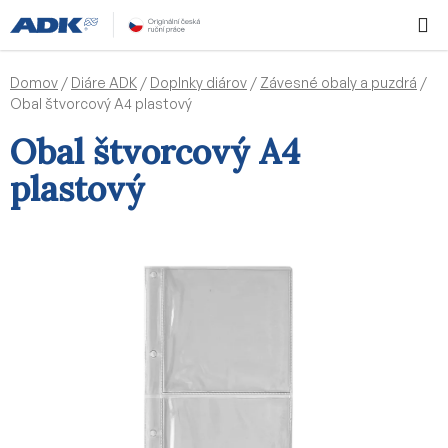
Prejsť
Hľadať
NÁKUP
na
KOŠÍK
obsah
Domov
/
Diáre ADK
/
Doplnky diárov
/
Závesné obaly a puzdrá
/
Obal štvorcový A4 plastový
Obal štvorcový A4
plastový