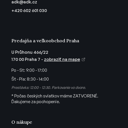
adk
@
adk.cz
t
+420 602 601 030
i
e
Predajňa a veľkoobchod Praha
U Průhonu 466/22
170 00 Praha 7 -
zobraziť na mape
Po - St:
9:00 - 17:00
Št - Pia:
8:30 - 14:00
Prestávka: 12:00 - 12:30. Parkovanie vo dvore.
* Počas českých sviatkov máme ZATVORENÉ.
Ďakujeme za pochopenie.
O nákupe