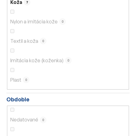
Koža
7
Nylon a imitácia kože
0
Textil a koža
0
Imitácia kože (koženka)
0
Plast
0
Obdobie
Nedatované
0