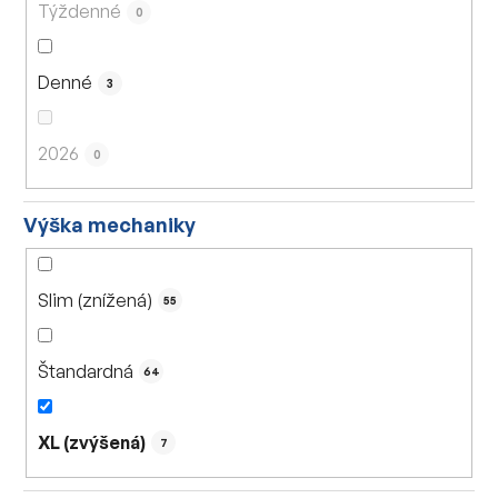
Týždenné
0
Denné
3
2026
0
Výška mechaniky
Slim (znížená)
55
Štandardná
64
XL (zvýšená)
7