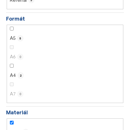
3
Formát
A5
5
A6
0
A4
2
A7
0
Materiál