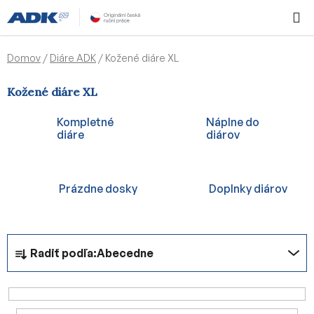
Prejsť
Hľadať
NÁKUP
na
KOŠÍK
obsah
Domov
/
Diáre ADK
/
Kožené diáre XL
Kožené diáre XL
Kompletné
Náplne do
diáre
diárov
Prázdne dosky
Doplnky diárov
R
Radiť podľa:
Abecedne
a
d
e