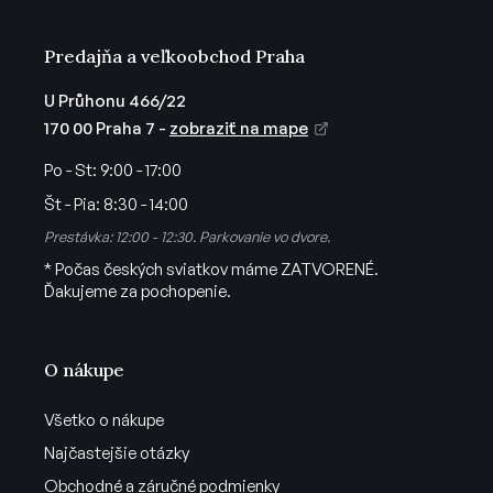
y
v
Predajňa a veľkoobchod Praha
ý
p
U Průhonu 466/22
i
170 00 Praha 7 -
zobraziť na mape
s
u
Po - St:
9:00 - 17:00
Št - Pia:
8:30 - 14:00
Prestávka: 12:00 - 12:30. Parkovanie vo dvore.
* Počas českých sviatkov máme ZATVORENÉ.
Ďakujeme za pochopenie.
O nákupe
Všetko o nákupe
Najčastejšie otázky
Obchodné a záručné podmienky