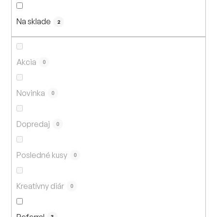
n
i
Na sklade
e
2
p
r
o
Akcia
0
d
u
Novinka
0
k
t
Dopredaj
o
0
v
Posledné kusy
0
Kreatívny diár
0
Referral