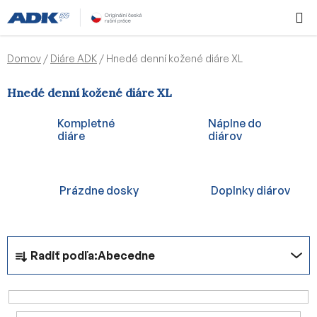
Prejsť
Hľadať
NÁKUP
na
KOŠÍK
obsah
Domov
/
Diáre ADK
/
Hnedé denní kožené diáre XL
Hnedé denní kožené diáre XL
Kompletné
Náplne do
diáre
diárov
Prázdne dosky
Doplnky diárov
R
Radiť podľa:
Abecedne
a
d
e