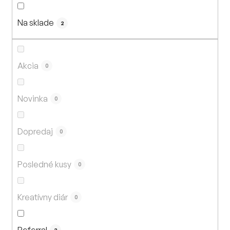
n
i
Na sklade
e
2
p
r
o
Akcia
0
d
u
Novinka
0
k
t
Dopredaj
o
0
v
Posledné kusy
0
Kreatívny diár
0
Referral