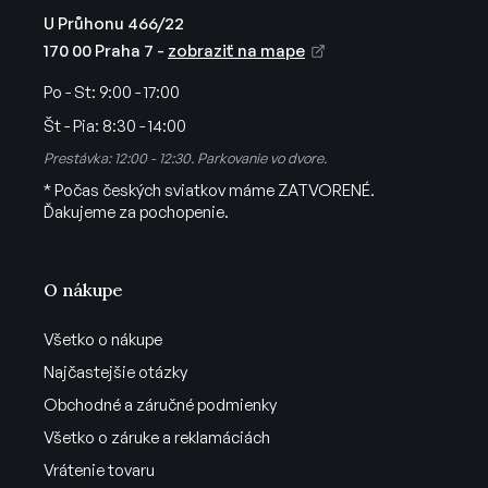
p
U Průhonu 466/22
i
170 00 Praha 7 -
zobraziť na mape
s
u
Po - St:
9:00 - 17:00
Št - Pia:
8:30 - 14:00
Prestávka: 12:00 - 12:30. Parkovanie vo dvore.
* Počas českých sviatkov máme ZATVORENÉ.
Ďakujeme za pochopenie.
O nákupe
Všetko o nákupe
Najčastejšie otázky
Obchodné a záručné podmienky
Všetko o záruke a reklamáciách
Vrátenie tovaru