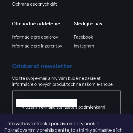
Ochrana osobných dát
Obchodné oddelenie
Sledujte nás
Informácie pre dealerov
Facebook
Informácie pre inzerentov
Instagram
Odoberať newsletter
Vložte svoj e-mail a my Vám budeme zasielať
informácie o nových produktoch na našom e-shope.
Email
Vložením e-mailu súhlasíte s
podmienkami
ochrany osobných údajov
.
Táto webová stránka používa súbory cookie.
Pokračovaním v prehliadaní tejto stránky súhlasíte s ich
PRIHLÁSIŤ SA