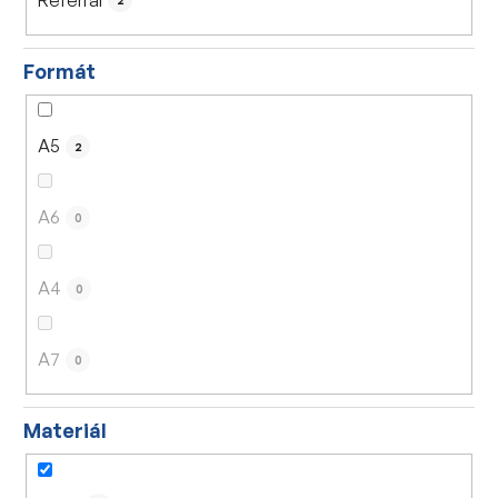
2
Formát
A5
2
A6
0
A4
0
A7
0
Materiál