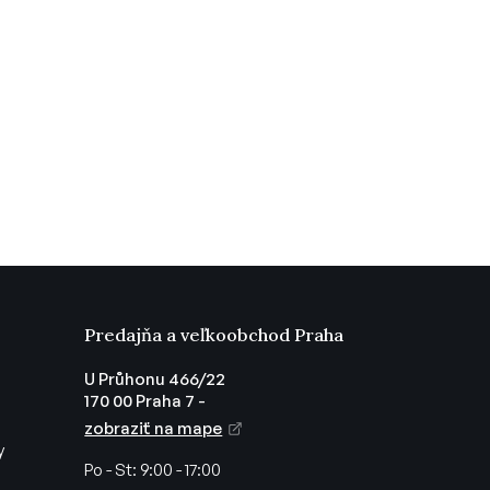
Predajňa a veľkoobchod Praha
U Průhonu 466/22
170 00 Praha 7 -
zobraziť na mape
y
Po - St:
9:00 - 17:00