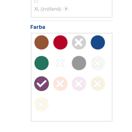
XL (zvýšená)
0
Farba