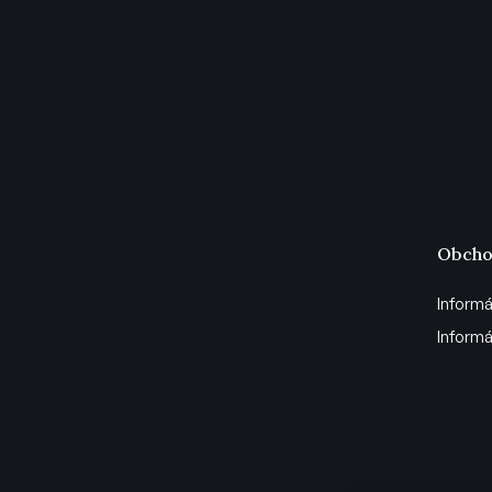
Obcho
Informá
Informá