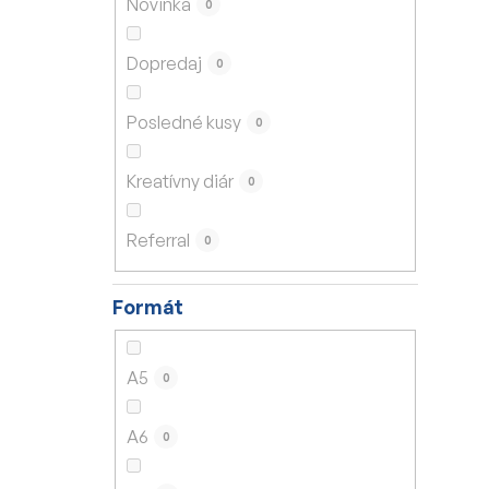
Novinka
0
e
l
Dopredaj
0
Posledné kusy
0
Kreatívny diár
0
Referral
0
Formát
A5
0
A6
0