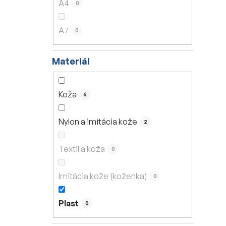
A4
0
A7
0
Materiál
Koža
6
Nylon a imitácia kože
2
Textil a koža
0
Imitácia kože (koženka)
0
Plast
0