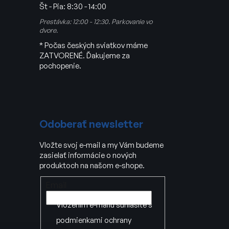
Št - Pia:
8:30 - 14:00
Prestávka: 12:00 - 12:30. Parkovanie vo
dvore.
* Počas českých sviatkov máme
ZATVORENÉ. Ďakujeme za
pochopenie.
Odoberať newsletter
Vložte svoj e-mail a my Vám budeme
zasielať informácie o nových
produktoch na našom e-shope.
Email
Vložením e-mailu súhlasíte s
podmienkami ochrany