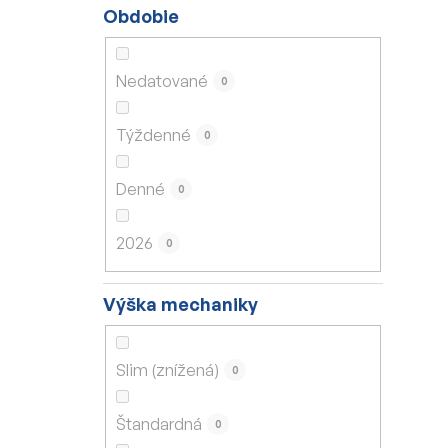
Obdobie
Nedatované
0
Týždenné
0
Denné
0
2026
0
Výška mechaniky
Slim (znížená)
0
Štandardná
0