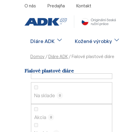
Prejsť
O nás
Predajňa
Kontakt
na
obsah
Diáre ADK
Kožené výrobky
Domov
/
Diáre ADK
/
Fialové plastové diáre
Fialové plastové diáre
B
o
č
Na sklade
0
n
ý
p
Akcia
0
a
n