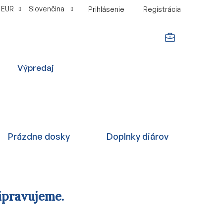
EUR
Slovenčina
Prihlásenie
Registrácia
NÁKUPNÝ
Výpredaj
KOŠÍK
Prázdne dosky
Doplnky diárov
ipravujeme.