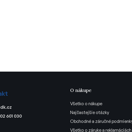
O nákupe
akt
Všetko o nákupe
dk.cz
Najčastejšie otázky
02 601 030
Obchodné a záručné podmienk
Všetko o záruke a reklamáciách