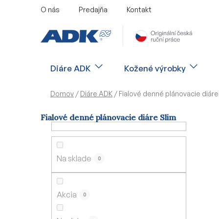
Prejsť
O nás
Predajňa
Kontakt
na
obsah
Diáre ADK
Kožené výrobky
Domov
/
Diáre ADK
/
Fialové denné plánovacie diáre
Fialové denné plánovacie diáre Slim
B
o
č
Na sklade
0
n
ý
p
Akcia
0
a
n