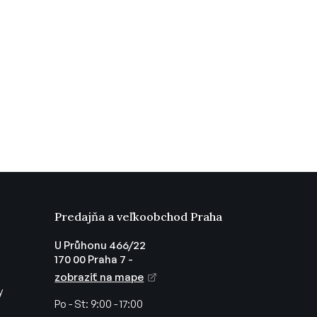
Predajňa a veľkoobchod Praha
U Průhonu 466/22
170 00 Praha 7 -
zobraziť na mape
y
Po - St:
9:00 - 17:00