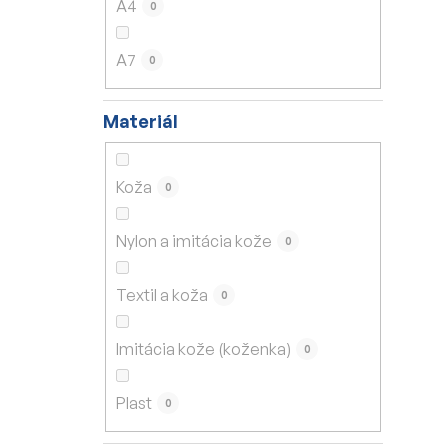
A4
0
A7
0
Materiál
Koža
0
Nylon a imitácia kože
0
Textil a koža
0
Imitácia kože (koženka)
0
Plast
0