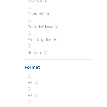
Novinka
0
e
l
Dopredaj
0
Posledné kusy
0
Kreatívny diár
0
Referral
0
Formát
A5
0
A6
0