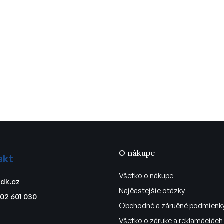
O nákupe
akt
Všetko o nákupe
dk.cz
Najčastejšie otázky
02 601 030
Obchodné a záručné podmienk
Všetko o záruke a reklamáciách