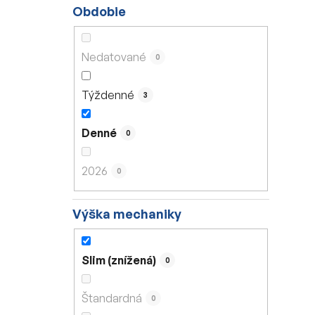
Obdobie
Nedatované
0
Týždenné
3
Denné
0
2026
0
Výška mechaniky
Slim (znížená)
0
Štandardná
0