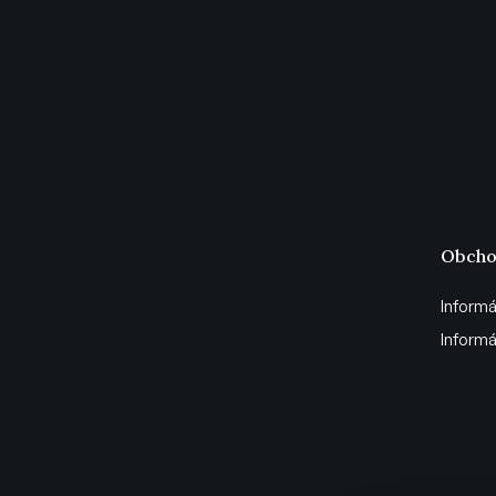
Obcho
Informá
Informá