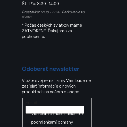
Št - Pia:
8:30 - 14:00
Prestávka: 12:00 - 12:30. Parkovanie vo
dvore.
* Počas českých sviatkov máme
ZATVORENÉ. Ďakujeme za
pochopenie.
Odoberať newsletter
Vložte svoj e-mail a my Vám budeme
zasielať informácie o nových
produktoch na našom e-shope.
Email
Vložením e-mailu súhlasíte s
podmienkami ochrany