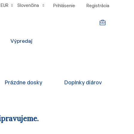
EUR
Slovenčina
Prihlásenie
Registrácia
NÁKUPNÝ
Výpredaj
KOŠÍK
Prázdne dosky
Doplnky diárov
ipravujeme.