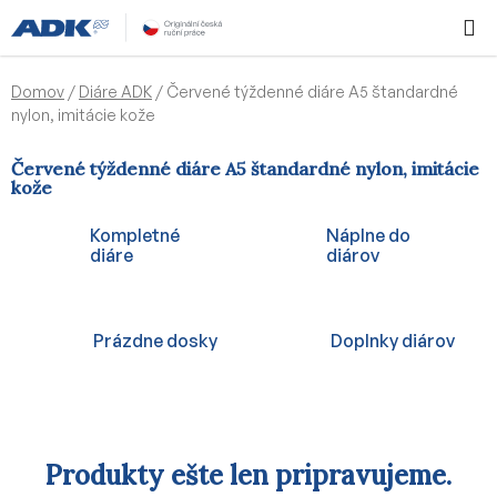
Prejsť
Hľadať
NÁKUP
na
KOŠÍK
obsah
Domov
/
Diáre ADK
/
Červené týždenné diáre A5 štandardné
nylon, imitácie kože
Červené týždenné diáre A5 štandardné nylon, imitácie
kože
Kompletné
Náplne do
diáre
diárov
Prázdne dosky
Doplnky diárov
Produkty ešte len pripravujeme.