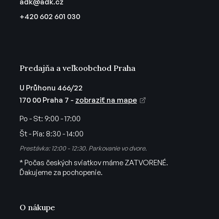
adk
@
adk.cz
t
+420 602 601 030
i
e
Predajňa a veľkoobchod Praha
U Průhonu 466/22
170 00 Praha 7 -
zobraziť na mape
Po - St:
9:00 - 17:00
Št - Pia:
8:30 - 14:00
Prestávka: 12:00 - 12:30. Parkovanie vo dvore.
* Počas českých sviatkov máme ZATVORENÉ.
Ďakujeme za pochopenie.
O nákupe