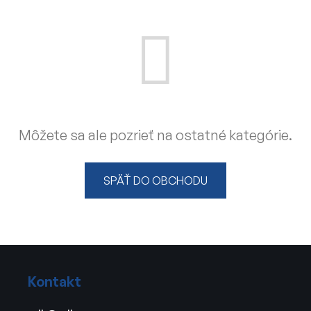
Môžete sa ale pozrieť na ostatné kategórie.
SPÄŤ DO OBCHODU
Z
á
Kontakt
p
ä