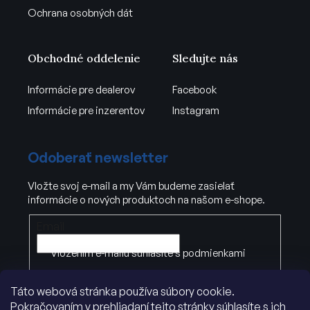
Ochrana osobných dát
Obchodné oddelenie
Sledujte nás
Informácie pre dealerov
Facebook
Informácie pre inzerentov
Instagram
Odoberať newsletter
Vložte svoj e-mail a my Vám budeme zasielať
informácie o nových produktoch na našom e-shope.
Email
Vložením e-mailu súhlasíte s
podmienkami
ochrany osobných údajov
.
Táto webová stránka používa súbory cookie.
Pokračovaním v prehliadaní tejto stránky súhlasíte s ich