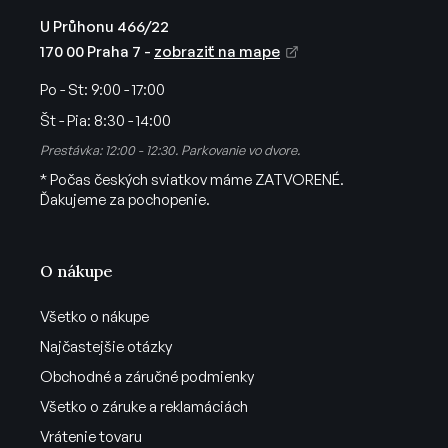
p
U Průhonu 466/22
i
170 00 Praha 7 -
zobraziť na mape
s
u
Po - St:
9:00 - 17:00
Št - Pia:
8:30 - 14:00
Prestávka: 12:00 - 12:30. Parkovanie vo dvore.
* Počas českých sviatkov máme ZATVORENÉ.
Ďakujeme za pochopenie.
O nákupe
Všetko o nákupe
Najčastejšie otázky
Obchodné a záručné podmienky
Všetko o záruke a reklamáciách
Vrátenie tovaru