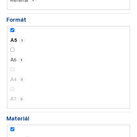
1
Formát
A5
1
A6
1
A4
0
A7
0
Materiál