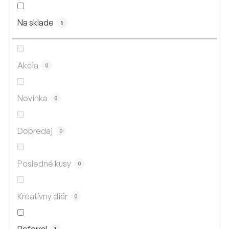
n
i
Na sklade
e
1
p
r
o
Akcia
0
d
u
Novinka
0
k
t
Dopredaj
o
0
v
Posledné kusy
0
Kreatívny diár
0
Referral