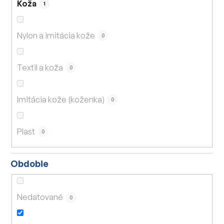
Koža
1
Nylon a imitácia kože
0
Textil a koža
0
Imitácia kože (koženka)
0
Plast
0
Obdobie
Nedatované
0