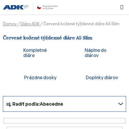
Prejsť
Hľadať
NÁKUP
na
KOŠÍK
obsah
Domov
/
Diáre ADK
/
Červené kožené týždenné diáre A5 Slim
Červené kožené týždenné diáre A5 Slim
Kompletné
Náplne do
diáre
diárov
Prázdne dosky
Doplnky diárov
R
Radiť podľa:
Abecedne
a
d
e