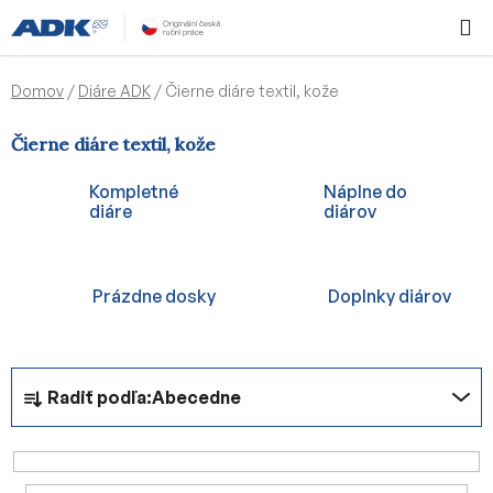
Prejsť
Hľadať
NÁKUP
na
KOŠÍK
obsah
Domov
/
Diáre ADK
/
Čierne diáre textil, kože
Čierne diáre textil, kože
Kompletné
Náplne do
diáre
diárov
Prázdne dosky
Doplnky diárov
R
Radiť podľa:
Abecedne
a
d
e