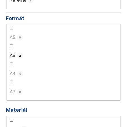
1
Formát
A5
0
A6
2
A4
0
A7
0
Materiál