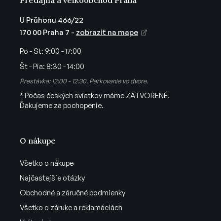
ý
p
U Průhonu 466/22
i
170 00 Praha 7 -
zobraziť na mape
s
u
Po - St:
9:00 - 17:00
Št - Pia:
8:30 - 14:00
Prestávka: 12:00 - 12:30. Parkovanie vo dvore.
* Počas českých sviatkov máme ZATVORENÉ.
Ďakujeme za pochopenie.
O nákupe
Všetko o nákupe
Najčastejšie otázky
Obchodné a záručné podmienky
Všetko o záruke a reklamáciách