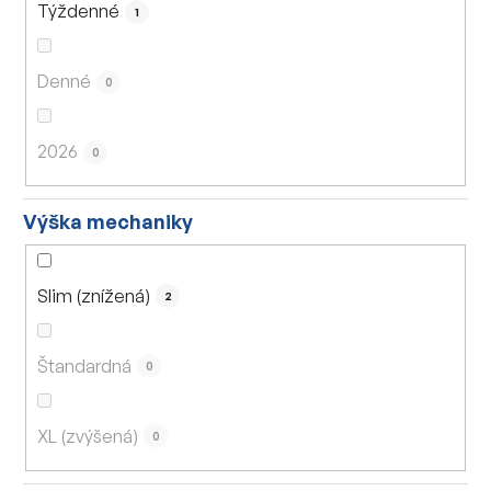
Týždenné
1
Denné
0
2026
0
Výška mechaniky
Slim (znížená)
2
Štandardná
0
XL (zvýšená)
0