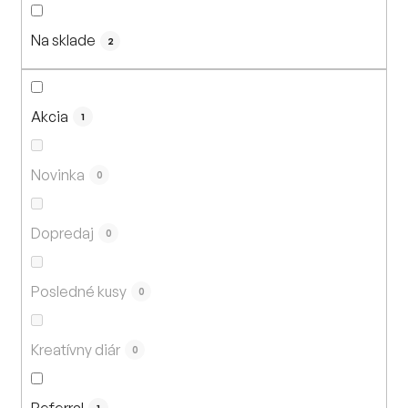
n
i
Na sklade
e
2
p
r
o
Akcia
1
d
u
Novinka
0
k
t
Dopredaj
o
0
v
Posledné kusy
0
Kreatívny diár
0
Referral