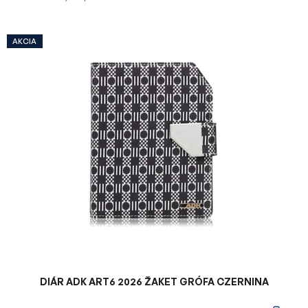
V
AKCIA
ý
p
i
s
p
r
o
d
u
k
t
o
v
DIÁR ADK ART6 2026 ŽAKET GRÓFA CZERNINA