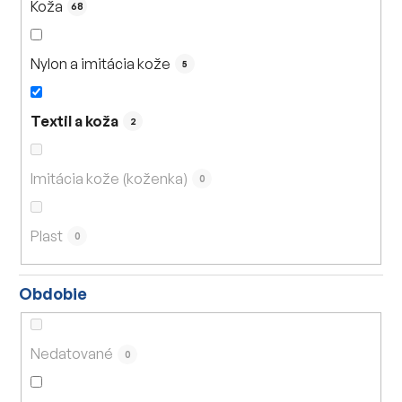
Koža
68
Nylon a imitácia kože
5
Textil a koža
2
Imitácia kože (koženka)
0
Plast
0
Obdobie
Nedatované
0