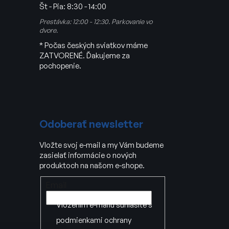
Št - Pia:
8:30 - 14:00
Prestávka: 12:00 - 12:30. Parkovanie vo
dvore.
* Počas českých sviatkov máme
ZATVORENÉ. Ďakujeme za
pochopenie.
Odoberať newsletter
Vložte svoj e-mail a my Vám budeme
zasielať informácie o nových
produktoch na našom e-shope.
Email
Vložením e-mailu súhlasíte s
podmienkami ochrany