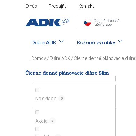
Prejsť
O nás
Predajňa
Kontakt
na
obsah
Diáre ADK
Kožené výrobky
Domov
/
Diáre ADK
/
Čierne denné plánovacie diáre
Čierne denné plánovacie diáre Slim
B
o
č
Na sklade
0
n
ý
p
Akcia
0
a
n