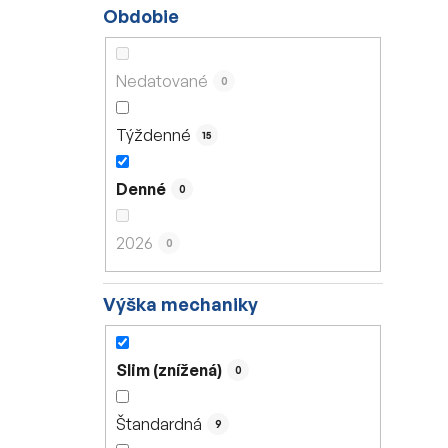
Obdobie
Nedatované
0
Týždenné
15
Denné
0
2026
0
Výška mechaniky
Slim (znížená)
0
Štandardná
9