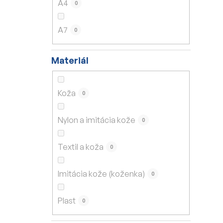
A4
0
A7
0
Materiál
Koža
0
Nylon a imitácia kože
0
Textil a koža
0
Imitácia kože (koženka)
0
Plast
0