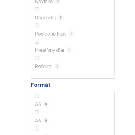
Novinka
0
e
l
Dopredaj
0
Posledné kusy
0
Kreatívny diár
0
Referral
0
Formát
A5
0
A6
0