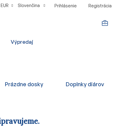
EUR
Slovenčina
Prihlásenie
Registrácia
NÁKUPNÝ
Výpredaj
KOŠÍK
Prázdne dosky
Doplnky diárov
ipravujeme.