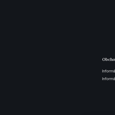
Obcho
Informá
Informá