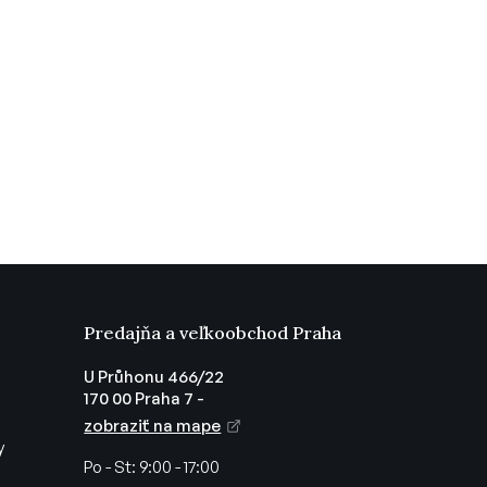
Predajňa a veľkoobchod Praha
U Průhonu 466/22
170 00 Praha 7 -
zobraziť na mape
y
Po - St:
9:00 - 17:00