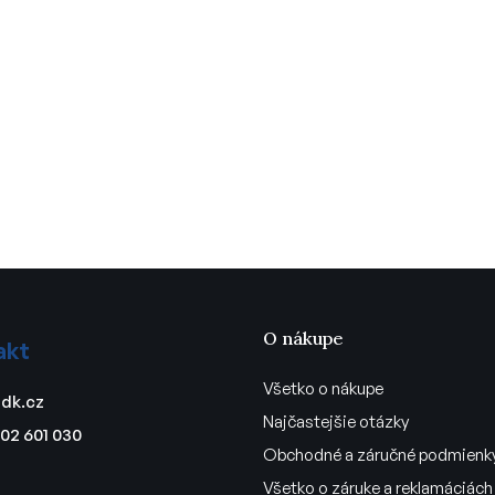
O nákupe
akt
Všetko o nákupe
dk.cz
Najčastejšie otázky
02 601 030
Obchodné a záručné podmienk
Všetko o záruke a reklamáciách