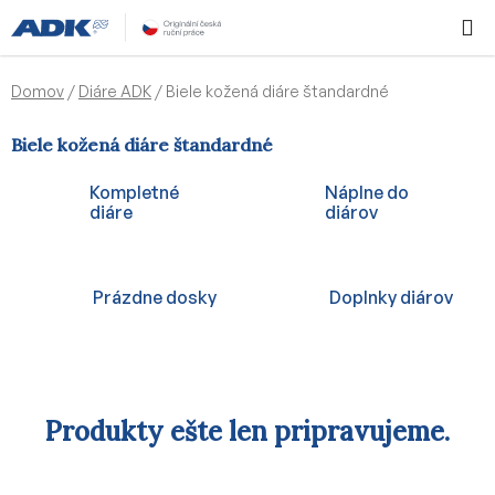
Prejsť
Hľadať
NÁKUP
na
KOŠÍK
obsah
Domov
/
Diáre ADK
/
Biele kožená diáre štandardné
Biele kožená diáre štandardné
Kompletné
Náplne do
diáre
diárov
Prázdne dosky
Doplnky diárov
Produkty ešte len pripravujeme.