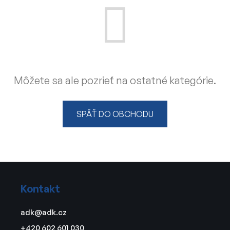
Môžete sa ale pozrieť na ostatné kategórie.
SPÄŤ DO OBCHODU
Z
á
Kontakt
p
ä
adk
@
adk.cz
t
+420 602 601 030