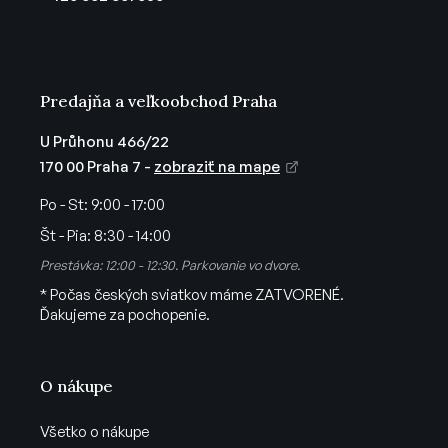
i
e
Predajňa a veľkoobchod Praha
U Průhonu 466/22
170 00 Praha 7 -
zobraziť na mape
Po - St:
9:00 - 17:00
Št - Pia:
8:30 - 14:00
Prestávka: 12:00 - 12:30. Parkovanie vo dvore.
* Počas českých sviatkov máme ZATVORENÉ.
Ďakujeme za pochopenie.
O nákupe
Všetko o nákupe