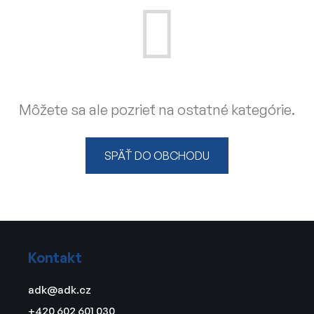
Môžete sa ale pozrieť na ostatné kategórie.
SPÄŤ DO OBCHODU
Z
á
Kontakt
p
ä
adk
@
adk.cz
t
+420 602 601 030