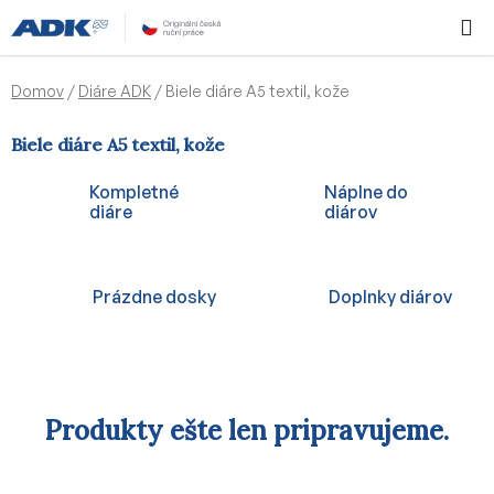
Prejsť
Hľadať
NÁKUP
na
KOŠÍK
obsah
Domov
/
Diáre ADK
/
Biele diáre A5 textil, kože
Biele diáre A5 textil, kože
Kompletné
Náplne do
diáre
diárov
Prázdne dosky
Doplnky diárov
Produkty ešte len pripravujeme.