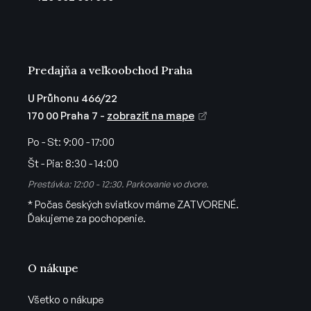
i
e
Predajňa a veľkoobchod Praha
U Průhonu 466/22
170 00 Praha 7 -
zobraziť na mape
Po - St:
9:00 - 17:00
Št - Pia:
8:30 - 14:00
Prestávka: 12:00 - 12:30. Parkovanie vo dvore.
* Počas českých sviatkov máme ZATVORENÉ.
Ďakujeme za pochopenie.
O nákupe
Všetko o nákupe