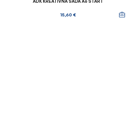
ADK KREATÍVNA SADA A6 ŠTART
15,60 €