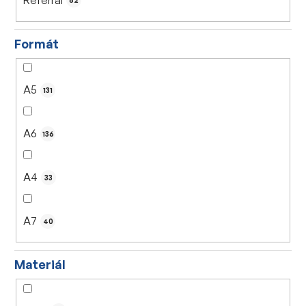
82
Formát
A5
131
A6
136
A4
33
A7
40
Materiál