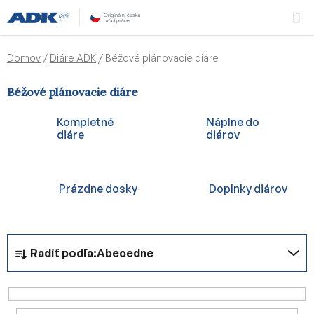
Prejsť
Hľadať
NÁKUP
na
KOŠÍK
obsah
Domov
/
Diáre ADK
/
Béžové plánovacie diáre
Béžové plánovacie diáre
Kompletné
Náplne do
diáre
diárov
Prázdne dosky
Doplnky diárov
R
Radiť podľa:
Abecedne
a
d
e