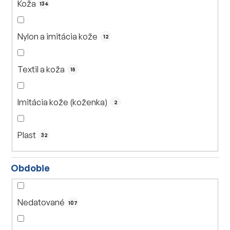
Koža
134
Nylon a imitácia kože
12
Textil a koža
15
Imitácia kože (koženka)
2
Plast
32
Obdobie
Nedatované
107