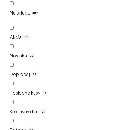
n
i
Na sklade
e
307
p
r
o
Akcia
30
d
u
Novinka
29
k
t
Dopredaj
o
12
v
Posledné kusy
14
Kreatívny diár
21
Referral