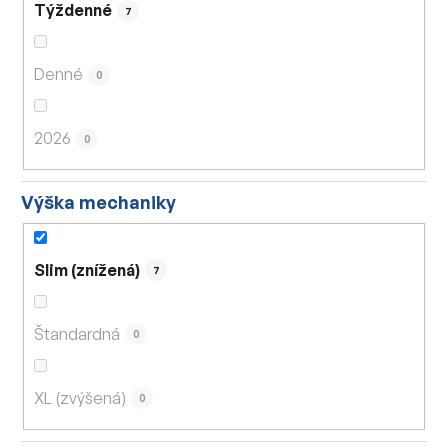
Týždenné
7
Denné
0
2026
0
Výška mechaniky
Slim (znížená)
7
Štandardná
0
XL (zvýšená)
0