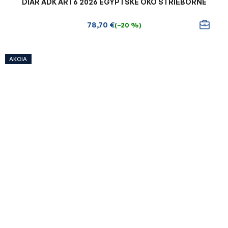
DIÁR ADK ART6 2026 EGYPTSKÉ OKO STRIEBORNÉ
78,70 €
(–20 %)
AKCIA