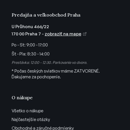
y
v
Predajňa a veľkoobchod Praha
ý
p
U Průhonu 466/22
i
170 00 Praha 7 -
zobraziť na mape
s
u
Po - St:
9:00 - 17:00
Št - Pia:
8:30 - 14:00
Prestávka: 12:00 - 12:30. Parkovanie vo dvore.
* Počas českých sviatkov máme ZATVORENÉ.
Ďakujeme za pochopenie.
O nákupe
Všetko o nákupe
Najčastejšie otázky
Obchodné a záručné podmienky