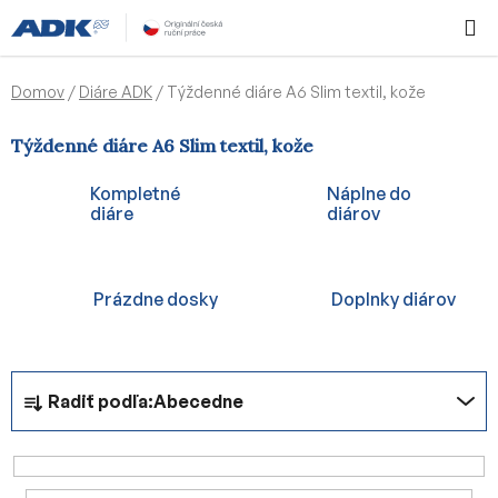
Prejsť
Hľadať
NÁKUP
na
KOŠÍK
obsah
Domov
/
Diáre ADK
/
Týždenné diáre A6 Slim textil, kože
Týždenné diáre A6 Slim textil, kože
Kompletné
Náplne do
diáre
diárov
Prázdne dosky
Doplnky diárov
R
Radiť podľa:
Abecedne
a
d
e