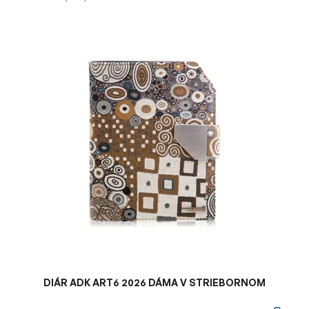
V
ý
p
i
s
p
r
o
d
u
k
t
o
v
DIÁR ADK ART6 2026 DÁMA V STRIEBORNOM