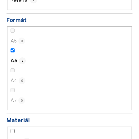
7
Formát
A5
0
A6
7
A4
0
A7
0
Materiál