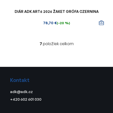
DIÁR ADK ART6 2026 ŽAKET GRÓFA CZERNINA
78,70 €
(–20 %)
7
položiek celkom
O
v
l
á
d
Z
a
á
c
Kontakt
p
i
ä
e
adk
@
adk.cz
t
p
+420 602 601 030
r
i
v
e
k