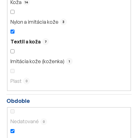
Koža
14
Nylon a imitácia kože
3
Textil a koža
7
Imitácia kože (koženka)
1
Plast
0
Obdobie
Nedatované
0