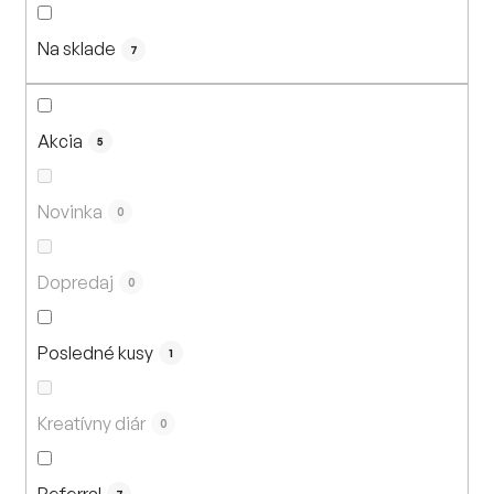
n
i
Na sklade
e
7
p
r
o
Akcia
5
d
u
Novinka
0
k
t
Dopredaj
o
0
v
Posledné kusy
1
Kreatívny diár
0
Referral