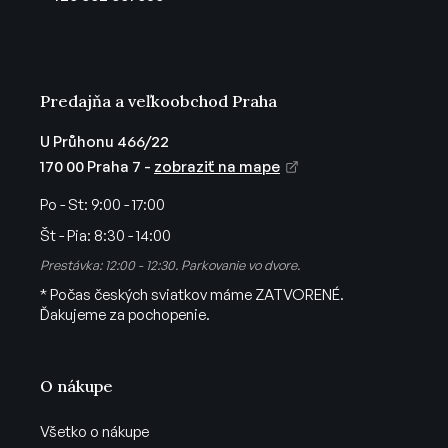
i
e
Predajňa a veľkoobchod Praha
U Průhonu 466/22
170 00 Praha 7 -
zobraziť na mape
Po - St:
9:00 - 17:00
Št - Pia:
8:30 - 14:00
Prestávka: 12:00 - 12:30. Parkovanie vo dvore.
* Počas českých sviatkov máme ZATVORENÉ.
Ďakujeme za pochopenie.
O nákupe
Všetko o nákupe