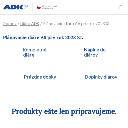
Prejsť
Hľadať
NÁKUP
na
KOŠÍK
obsah
Domov
/
Diáre ADK
/
Plánovacie diáre A6 pre rok 2023 XL
Plánovacie diáre A6 pre rok 2023 XL
Kompletné
Náplne do
diáre
diárov
Prázdne dosky
Doplnky diárov
Produkty ešte len pripravujeme.