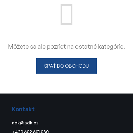
Môžete sa ale pozrieť na ostatné kategórie.
SPÄŤ DO OBCHODU
Z
á
Kontakt
p
ä
adk
@
adk.cz
t
+420 602 601 030