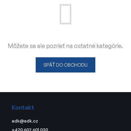
Môžete sa ale pozrieť na ostatné kategórie.
SPÄŤ DO OBCHODU
Z
á
Kontakt
p
ä
adk
@
adk.cz
t
+420 602 601 030