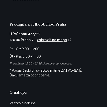
i
e
Predajňa a veľkoobchod Praha
U Průhonu 466/22
170 00 Praha 7 -
zobraziť na mape
Po - St:
9:00 - 17:00
Št - Pia:
8:30 - 14:00
Prestávka: 12:00 - 12:30. Parkovanie vo dvore.
* Počas českých sviatkov máme ZATVORENÉ.
Ďakujeme za pochopenie.
O nákupe
Všetko o nákupe