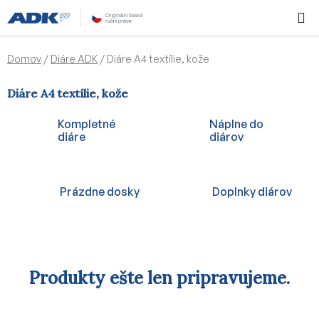
Prejsť
Hľadať
NÁKUP
na
KOŠÍK
obsah
Domov
/
Diáre ADK
/
Diáre A4 textílie, kože
Diáre A4 textílie, kože
Kompletné
Náplne do
diáre
diárov
Prázdne dosky
Doplnky diárov
Produkty ešte len pripravujeme.