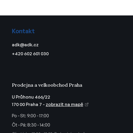
Z
á
Kontakt
p
a
adk
@
adk.cz
t
+420 602 601 030
í
Prodejna a velkoobchod Praha
U Průhonu 466/22
170 00 Praha 7 -
zobrazit na mapě
Po - St:
9:00 - 17:00
Čt - Pá:
8:30 - 14:00