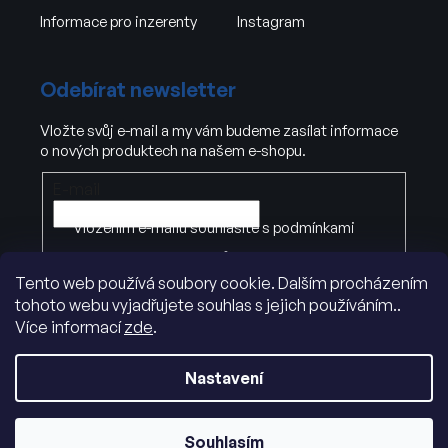
Informace pro inzerenty
Instagram
Odebírat newsletter
Vložte svůj e-mail a my vám budeme zasílat informace
o nových produktech na našem e-shopu.
E-mail
Vložením e-mailu souhlasíte s
podmínkami
ochrany osobních údajů
Tento web používá soubory cookie. Dalším procházením
tohoto webu vyjadřujete souhlas s jejich používáním..
PŘIHLÁSIT SE
Více informací
zde
.
Nastavení
Souhlasím
Vytvořil Shoptet
|
Dostmedia