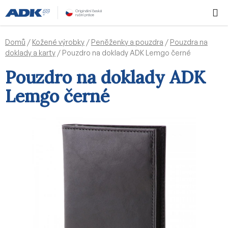
Přejít
Hledat
NÁKUPN
na
KOŠÍK
obsah
Domů
/
Kožené výrobky
/
Peněženky a pouzdra
/
Pouzdra na
doklady a karty
/
Pouzdro na doklady ADK Lemgo černé
Pouzdro na doklady ADK
Lemgo černé