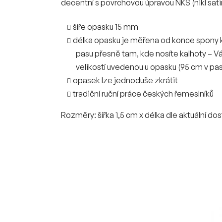
decentní s povrchovou úpravou NKS (nikl sat
šíře opasku 15 mm
délka opasku je měřena od konce spony 
pasu přesně tam, kde nosíte kalhoty – 
velikostí uvedenou u opasku (95 cm v p
opasek lze jednoduše zkrátit
tradiční ruční práce českých řemeslníků
Rozměry: šířka 1,5 cm x délka dle aktuální do