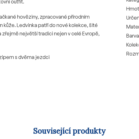
ovní outfit.
Hmot
é mačkané hověziny, zpracované přírodním
Určen
n kůže. Ledvinka patří do nové kolekce, šité
Mater
 zřejmě největší tradici nejen v celé Evropě,
Barva
Kole
Rozm
m zipem s dvěma jezdci
Související produkty