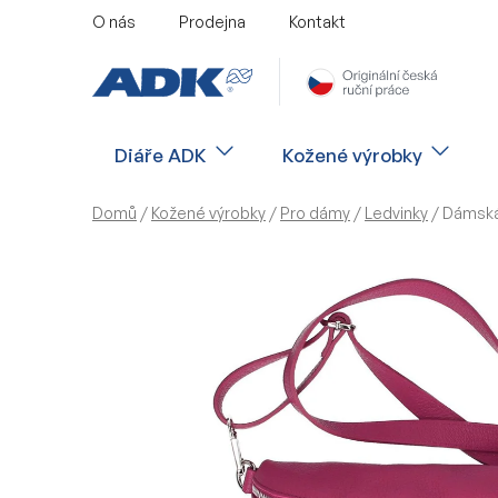
Přejít
O nás
Prodejna
Kontakt
na
obsah
Diáře ADK
Kožené výrobky
Domů
/
Kožené výrobky
/
Pro dámy
/
Ledvinky
/
Dámská 