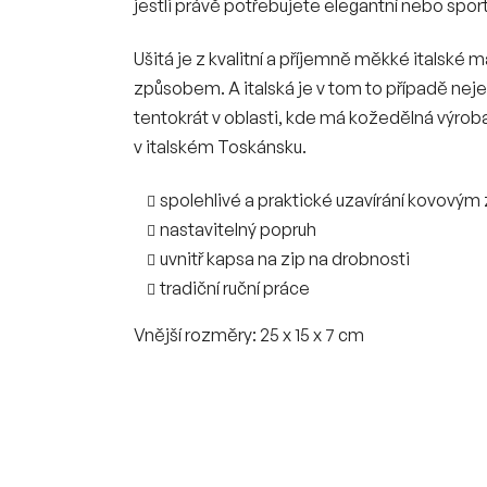
jestli právě potřebujete elegantní nebo sport
Ušitá je z kvalitní a příjemně měkké italsk
způsobem. A italská je v tom to případě neje
tentokrát v oblasti, kde má kožedělná výroba
v italském Toskánsku.
spolehlivé a praktické uzavírání kovový
nastavitelný popruh
uvnitř kapsa na zip na drobnosti
tradiční ruční práce
Vnější rozměry: 25 x 15 x 7 cm