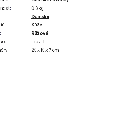
nost
0.3 kg
í
Dámské
iál
Kůže
Růžová
kce
Travel
ěry
25 x 15 x 7 cm