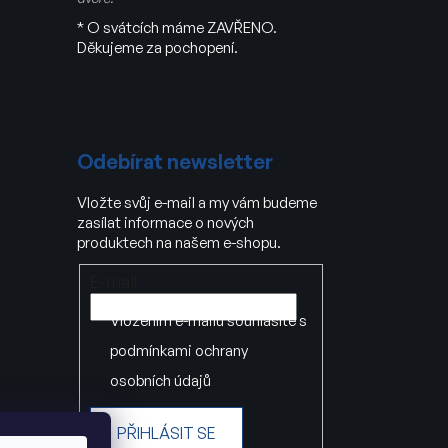
* O svátcích máme ZAVŘENO.
Děkujeme za pochopení.
Odebírat newsletter
Vložte svůj e-mail a my vám budeme
zasílat informace o nových
produktech na našem e-shopu.
E-mail
Vložením e-mailu souhlasíte s
podmínkami ochrany
osobních údajů
PŘIHLÁSIT SE