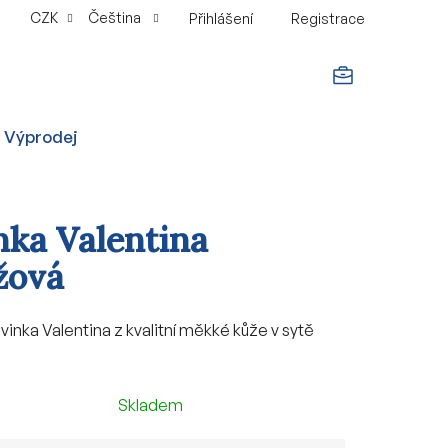
CZK
Čeština
Přihlášení
Registrace
NÁKUPNÍ
Výprodej
KOŠÍK
nka Valentina
žová
inka Valentina z kvalitní měkké kůže v sytě
Skladem