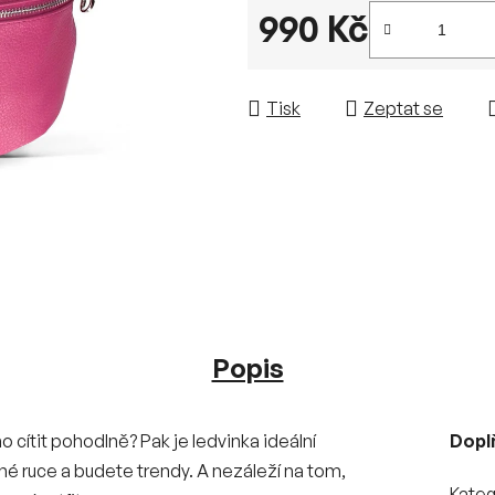
990 Kč
Měrná cena:
Tisk
Zeptat se
Popis
o cítit pohodlně? Pak je ledvinka ideální
Dopl
é ruce a budete trendy. A nezáleží na tom,
Kateg