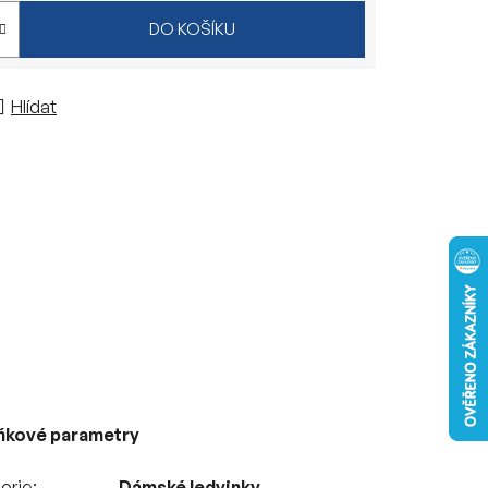
DO KOŠÍKU
Hlídat
ňkové parametry
orie
Dámské ledvinky