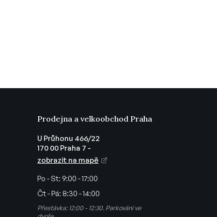
Prodejna a velkoobchod Praha
U Průhonu 466/22
170 00 Praha 7 -
zobrazit na mapě
Po - St:
9:00 - 17:00
Čt - Pá:
8:30 - 14:00
Přestávka: 12:00 - 12:30. Parkování ve
dvoře.