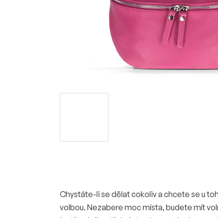
Chystáte-li se dělat cokoliv a chcete se u toh
volbou. Nezabere moc místa, budete mít voln