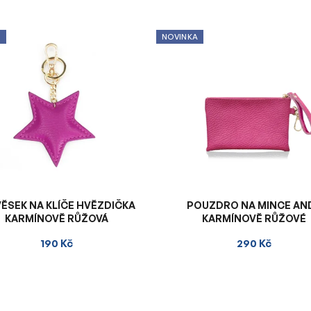
A
NOVINKA
VĚSEK NA KLÍČE HVĚZDIČKA
POUZDRO NA MINCE AN
KARMÍNOVĚ RŮŽOVÁ
KARMÍNOVĚ RŮŽOVÉ
190 Kč
290 Kč