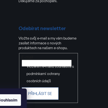
Děkujeme za pochopení.
Odebírat newsletter
Vložte svůj e-mail a my vám budeme
zasílat informace o nových
produktech na našem e-shopu.
E-mail
Vložením e-mailu souhlasíte s
podmínkami ochrany
osobních údajů
PŘIHLÁSIT SE
Souhlasím