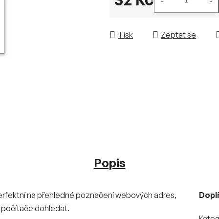
Měrná cena:
Tisk
Zeptat se
Popis
perfektní na přehledné poznačení webových adres,
Dopl
u počítače dohledat.
Kateg