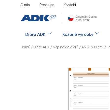
Přejít
O nás
Prodejna
Kontakt
na
obsah
Diáře ADK
Kožené výrobky
Domů
/
Diáře ADK
/
Náplně do diářů
/
A5 (21 x 13 cm)
/
Fo