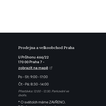
Prodejna a velkoobchod Praha
U Průhonu 466/22
170 00 Praha 7 -
zobrazit na mapě
Po - St:
9:00 - 17:00
Čt - Pá:
8:30 - 14:00
Přestávka: 12:00 - 12:30. Parkování ve
dvoře.
* O svátcích máme ZAVŘENO.