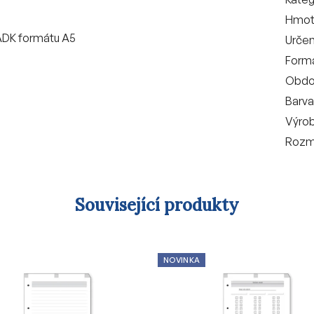
Hmot
ADK formátu A5
Určen
Form
Obdo
Barva
Výro
Rozm
Související produkty
NOVINKA