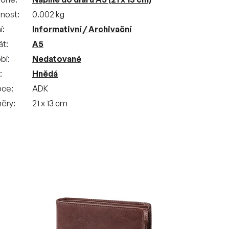
nost
0.002 kg
í
Informativní / Archivační
át
A5
bí
Nedatované
Hnědá
bce
ADK
ěry
21 x 13 cm