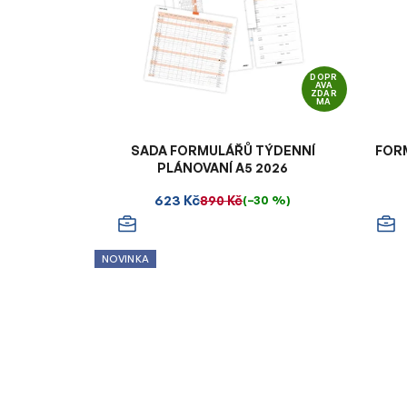
DOPR
AVA
ZDAR
MA
SADA FORMULÁŘŮ TÝDENNÍ
FOR
PLÁNOVANÍ A5 2026
623 Kč
890 Kč
(–30 %)
NOVINKA