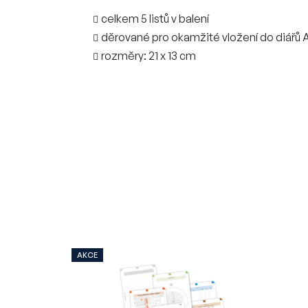
celkem 5 listů v balení
děrované pro okamžité vložení do diářů 
rozměry: 21 x 13 cm
AKCE