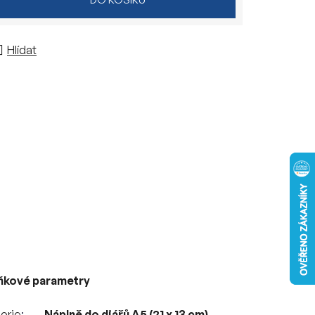
Hlídat
ňkové parametry
orie
Náplně do diářů A5 (21 x 13 cm)