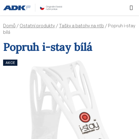
Přejít
Hledat
NÁKUPN
na
KOŠÍK
obsah
Domů
/
Ostatní produkty
/
Tašky a batohy na ntb
/
Popruh i-stay
bílá
Popruh i-stay bílá
AKCE