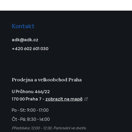
Z
á
Kontakt
p
a
adk
@
adk.cz
t
+420 602 601 030
í
Prodejna a velkoobchod Praha
U Průhonu 466/22
170 00 Praha 7 -
zobrazit na mapě
Po - St:
9:00 - 17:00
Čt - Pá:
8:30 - 14:00
Přestávka: 12:00 - 12:30. Parkování ve dvoře.