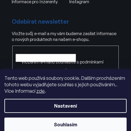
Informace pro inzerenty
Instagram
Odebírat newsletter
Vložte svůj e-mail a my vám budeme zasílat informace
o nových produktech na našem e-shopu.
E-mail
Vložením e-mailu souhlasíte s
podmínkami
ochrany osobních údajů
Tento web používá soubory cookie. Dalším procházením
tohoto webu vyjadřujete souhlas s jejich používáním..
PŘIHLÁSIT SE
Více informací
zde
.
Nastavení
Souhlasím
Vytvořil Shoptet
|
Dostmedia