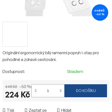
448 KČ
–50 %
Originální ergonomický bílý ramenní popruh i-stay pro
pohodlné a zdravé cestování.
Dostupnost
Skladem
448 Kč
–50 %
DO KOŠÍKU
224 Kč
Měrná cena:
Tisk
Zeptat se
Hlídat