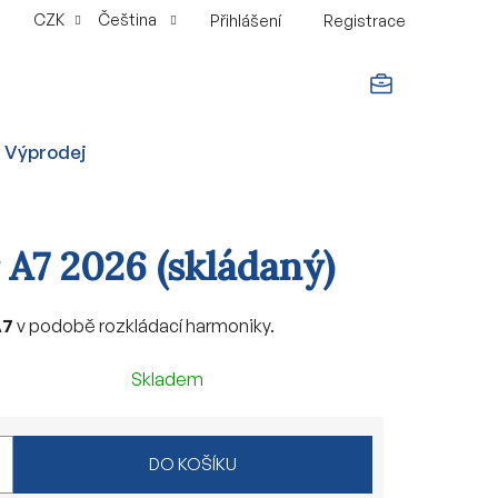
CZK
Čeština
Přihlášení
Registrace
NÁKUPNÍ
Výprodej
KOŠÍK
 A7 2026 (skládaný)
A7
v podobě rozkládací harmoniky.
Skladem
DO KOŠÍKU