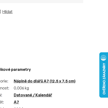
Hlídat
ňkové parametry
orie
Náplně do diářů A7 (12,5 x 7,5 cm)
nost
0.006 kg
í
Datované / Kalendář
át
A7