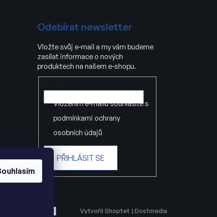
Odebírat newsletter
Vložte svůj e-mail a my vám budeme
zasílat informace o nových
produktech na našem e-shopu.
E-mail
Vložením e-mailu souhlasíte s
podmínkami ochrany
osobních údajů
PŘIHLÁSIT SE
Souhlasím
Vytvořil Shoptet
|
Dostmedia