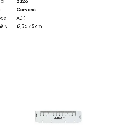
bí
2026
Červená
bce
ADK
ěry
12,5 x 7,5 cm