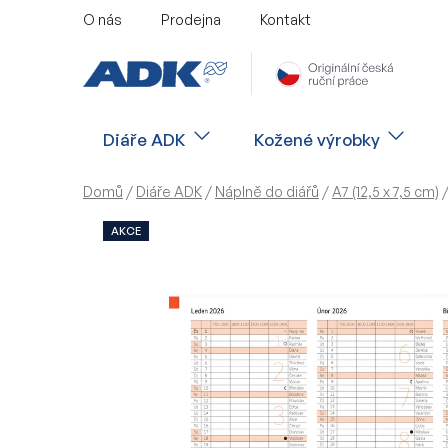
Přejít
O nás
Prodejna
Kontakt
na
obsah
Diáře ADK
Kožené výrobky
Domů
/
Diáře ADK
/
Náplně do diářů
/
A7 (12,5 x 7,5 cm)
AKCE