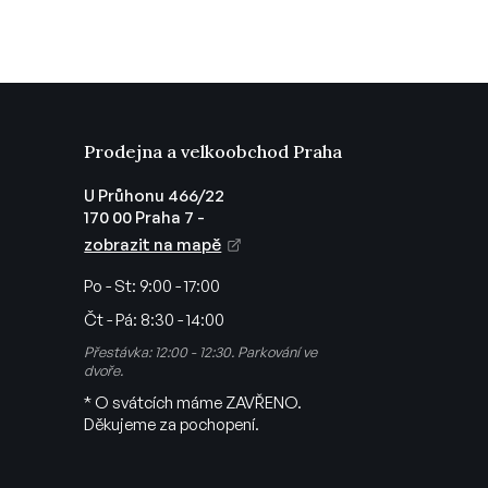
Prodejna a velkoobchod Praha
U Průhonu 466/22
170 00 Praha 7 -
zobrazit na mapě
Po - St:
9:00 - 17:00
Čt - Pá:
8:30 - 14:00
Přestávka: 12:00 - 12:30. Parkování ve
dvoře.
* O svátcích máme ZAVŘENO.
Děkujeme za pochopení.