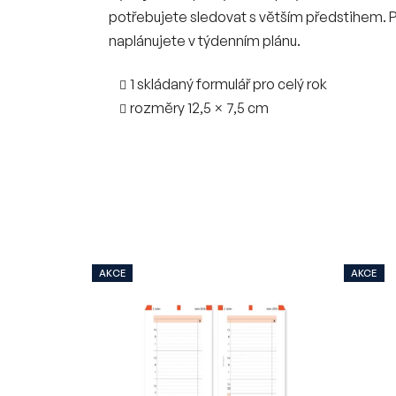
potřebujete sledovat s větším předstihem. P
naplánujete v týdenním plánu.
1 skládaný formulář pro celý rok
rozměry 12,5 × 7,5 cm
AKCE
AKCE