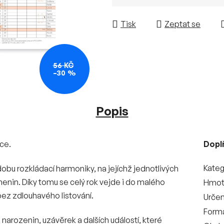
Měrná cena:
Tisk
Zeptat se
56 KČ
–30 %
Popis
uce.
Dopl
Kateg
obu rozkládací harmoniky, na jejíchž jednotlivých
nin. Díky tomu se celý rok vejde i do malého
Hmot
ez zdlouhavého listování.
Určen
Form
 narozenin, uzávěrek a dalších událostí, které