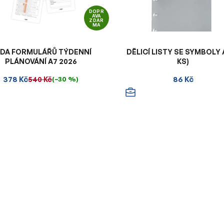
DOPR
AVA
ZDAR
MA
DA FORMULÁŘŮ TÝDENNÍ
DĚLICÍ LISTY SE SYMBOLY 
PLÁNOVÁNÍ A7 2026
KS)
378 Kč
86 Kč
540 Kč
(–30 %)