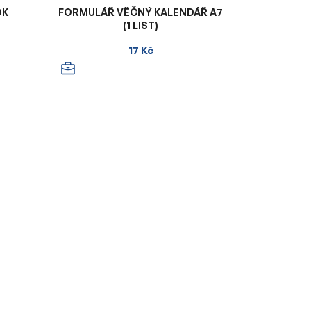
DK
FORMULÁŘ VĚČNÝ KALENDÁŘ A7
(1 LIST)
17 Kč