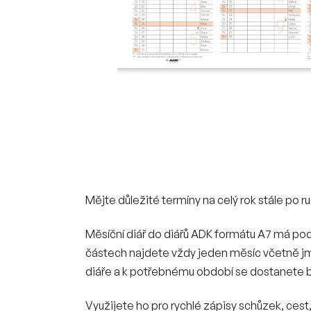
Mějte důležité termíny na celý rok stále po r
Měsíční diář do diářů ADK formátu A7 má pod
částech najdete vždy jeden měsíc včetně jme
diáře a k potřebnému období se dostanete b
Využijete ho pro rychlé zápisy schůzek, cest,