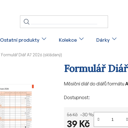
Ostatní produkty
Kolekce
Dárky
/
Formulář Diář A7 2026 (skládaný)
Formulář Diář
Měsíční diář do diářů formátu
Dostupnost
56 Kč
–30 %
39 Kč