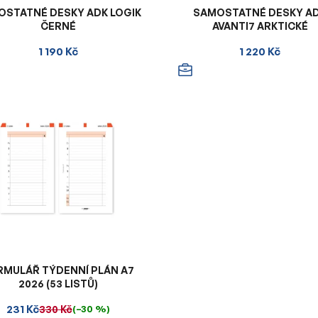
OSTATNÉ DESKY ADK LOGIK
SAMOSTATNÉ DESKY A
ČERNÉ
AVANTI7 ARKTICKÉ
1 190 Kč
1 220 Kč
RMULÁŘ TÝDENNÍ PLÁN A7
2026 (53 LISTŮ)
231 Kč
330 Kč
(–30 %)