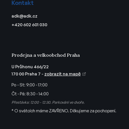
Kontakt
p
a
adk
@
adk.cz
t
+420 602 601 030
í
Prodejna a velkoobchod Praha
U Průhonu 466/22
170 00 Praha 7 -
zobrazit na mapě
Po - St:
9:00 - 17:00
Čt - Pá:
8:30 - 14:00
Přestávka: 12:00 - 12:30. Parkování ve dvoře.
* O svátcích máme ZAVŘENO. Děkujeme za pochopení.