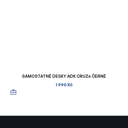
SAMOSTATNÉ DESKY ADK CRUZ6 ČERNÉ
1 990 Kč
Z
á