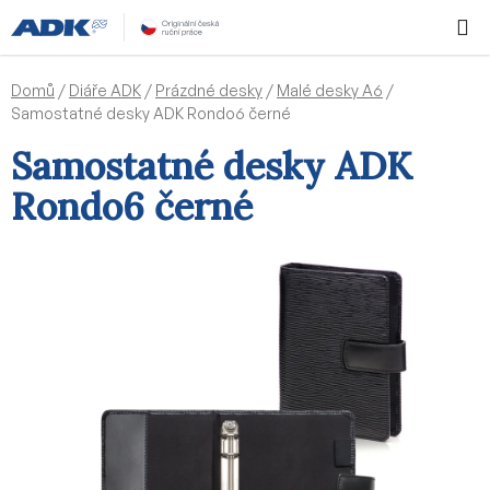
Přejít
Hledat
NÁKUPN
na
KOŠÍK
obsah
Domů
/
Diáře ADK
/
Prázdné desky
/
Malé desky A6
/
Samostatné desky ADK Rondo6 černé
Samostatné desky ADK
Rondo6 černé