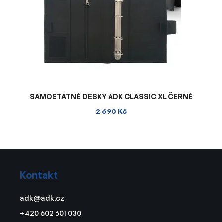
SAMOSTATNÉ DESKY ADK CLASSIC XL ČERNÉ
2 690 Kč
Z
á
Kontakt
p
a
adk
@
adk.cz
t
+420 602 601 030
í