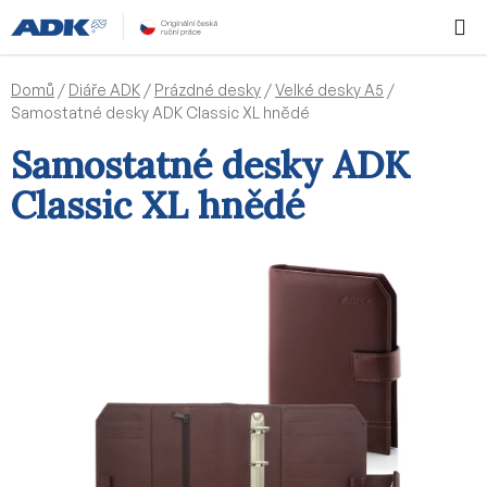
Přejít
Hledat
NÁKUPN
na
KOŠÍK
obsah
Domů
/
Diáře ADK
/
Prázdné desky
/
Velké desky A5
/
Samostatné desky ADK Classic XL hnědé
Samostatné desky ADK
Classic XL hnědé