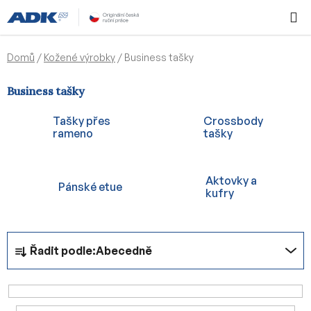
Přejít
Hledat
NÁKUPN
na
KOŠÍK
obsah
Domů
/
Kožené výrobky
/
Business tašky
Business tašky
Tašky přes
Crossbody
rameno
tašky
Aktovky a
Pánské etue
kufry
Ř
Řadit podle:
Abecedně
a
z
e