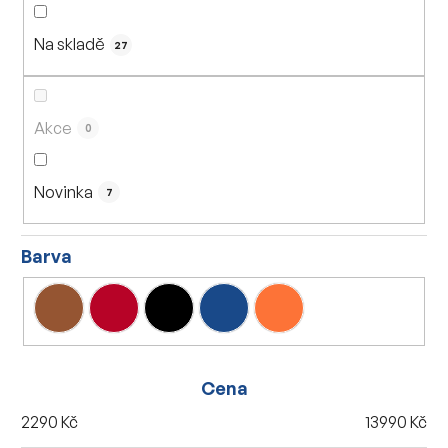
n
í
Na skladě
p
27
r
o
d
Akce
0
u
k
Novinka
7
t
ů
Barva
Cena
2290
Kč
13990
Kč