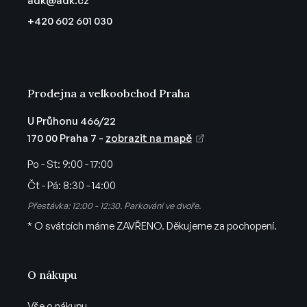
adk
@
adk.cz
y
t
v
+420 602 601 030
í
ý
p
i
s
u
Prodejna a velkoobchod Praha
U Průhonu 466/22
170 00 Praha 7 -
zobrazit na mapě
Po - St:
9:00 - 17:00
Čt - Pá:
8:30 - 14:00
Přestávka: 12:00 - 12:30. Parkování ve dvoře.
* O svátcích máme ZAVŘENO. Děkujeme za pochopení.
O nákupu
Vše o nákupu