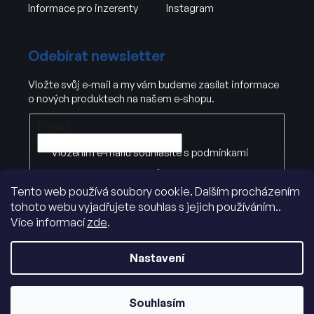
Informace pro inzerenty
Instagram
Odebírat newsletter
Vložte svůj e-mail a my vám budeme zasílat informace
o nových produktech na našem e-shopu.
E-mail
Vložením e-mailu souhlasíte s
podmínkami
ochrany osobních údajů
Tento web používá soubory cookie. Dalším procházením
tohoto webu vyjadřujete souhlas s jejich používáním..
PŘIHLÁSIT SE
Více informací
zde
.
Nastavení
Souhlasím
Vytvořil Shoptet
|
Dostmedia