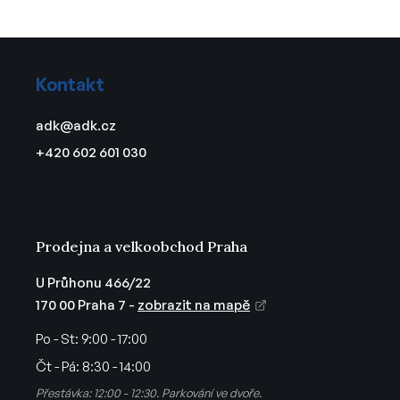
Z
á
Kontakt
p
a
adk
@
adk.cz
t
+420 602 601 030
í
Prodejna a velkoobchod Praha
U Průhonu 466/22
170 00 Praha 7 -
zobrazit na mapě
Po - St:
9:00 - 17:00
Čt - Pá:
8:30 - 14:00
Přestávka: 12:00 - 12:30. Parkování ve dvoře.