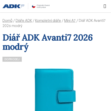
Přejít
Hledat
NÁKUPN
na
KOŠÍK
obsah
Domů
/
Diáře ADK
/
Kompletní diáře
/
Mini A7
/
Diář ADK Avanti7
2026 modrý
Diář ADK Avanti7 2026
modrý
DOPRODEJ