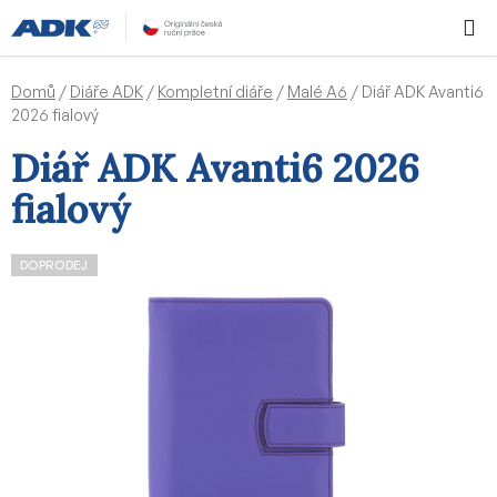
Přejít
Hledat
NÁKUPN
na
KOŠÍK
obsah
Domů
/
Diáře ADK
/
Kompletní diáře
/
Malé A6
/
Diář ADK Avanti6
2026 fialový
Diář ADK Avanti6 2026
fialový
DOPRODEJ