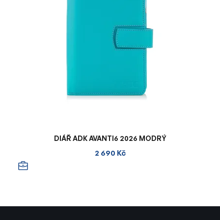
DIÁŘ ADK AVANTI6 2026 MODRÝ
2 690 Kč
Z