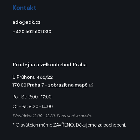
á
Kontakt
p
a
adk
@
adk.cz
t
+420 602 601 030
í
Prodejna a velkoobchod Praha
U Průhonu 466/22
170 00 Praha 7 -
zobrazit na mapě
Po - St:
9:00 - 17:00
Čt - Pá:
8:30 - 14:00
Přestávka: 12:00 - 12:30. Parkování ve dvoře.
* O svátcích máme ZAVŘENO. Děkujeme za pochopení.