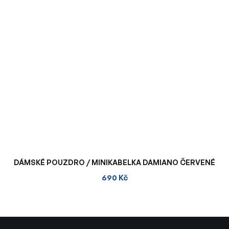
DÁMSKÉ POUZDRO / MINIKABELKA DAMIANO ČERVENÉ
690 Kč
Z