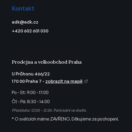
á
Kontakt
p
a
adk
@
adk.cz
t
+420 602 601 030
í
Prodejna a velkoobchod Praha
U Průhonu 466/22
170 00 Praha 7 -
zobrazit na mapě
Po - St:
9:00 - 17:00
Čt - Pá:
8:30 - 14:00
Přestávka: 12:00 - 12:30. Parkování ve dvoře.
* O svátcích máme ZAVŘENO. Děkujeme za pochopení.