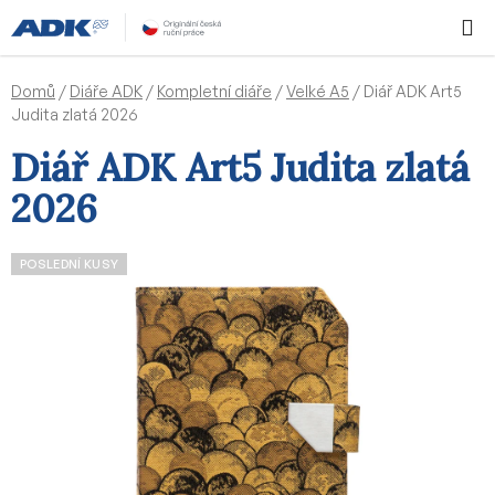
Přejít
Hledat
NÁKUPN
na
KOŠÍK
obsah
Domů
/
Diáře ADK
/
Kompletní diáře
/
Velké A5
/
Diář ADK Art5
Judita zlatá 2026
Diář ADK Art5 Judita zlatá
2026
POSLEDNÍ KUSY