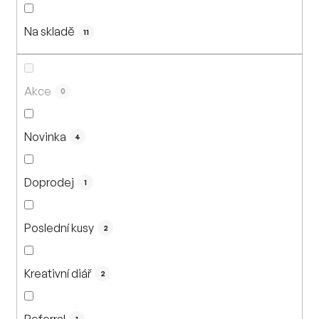
n
í
Na skladě
p
11
r
o
d
Akce
0
u
k
Novinka
4
t
ů
Doprodej
1
Poslední kusy
2
Kreativní diář
2
Referral