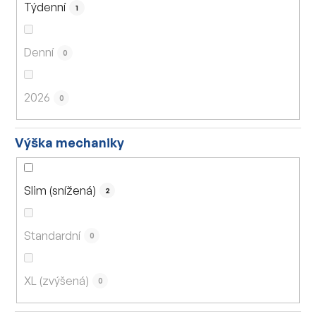
Týdenní
1
Denní
0
2026
0
Výška mechaniky
Slim (snížená)
2
Standardní
0
XL (zvýšená)
0