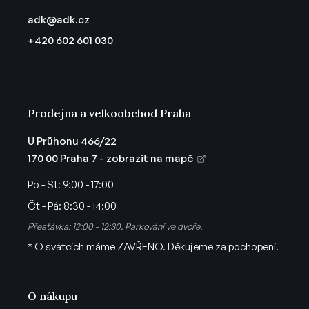
í
a
p
adk
@
adk.cz
t
r
+420 602 601 030
v
í
k
y
v
ý
Prodejna a velkoobchod Praha
p
i
U Průhonu 466/22
s
170 00 Praha 7 -
zobrazit na mapě
u
Po - St:
9:00 - 17:00
Čt - Pá:
8:30 - 14:00
Přestávka: 12:00 - 12:30. Parkování ve dvoře.
* O svátcích máme ZAVŘENO. Děkujeme za pochopení.
O nákupu