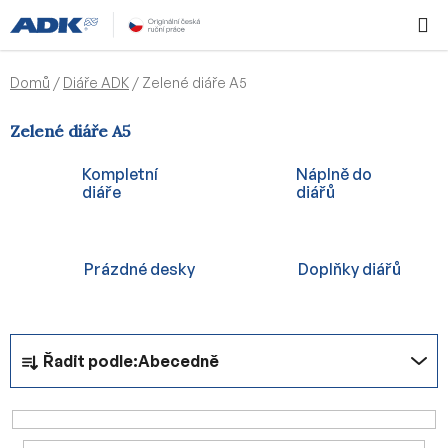
Přejít
Hledat
NÁKUPN
na
KOŠÍK
obsah
Domů
/
Diáře ADK
/
Zelené diáře A5
Zelené diáře A5
Kompletní
Náplně do
diáře
diářů
Prázdné desky
Doplňky diářů
Ř
Řadit podle:
Abecedně
a
z
e