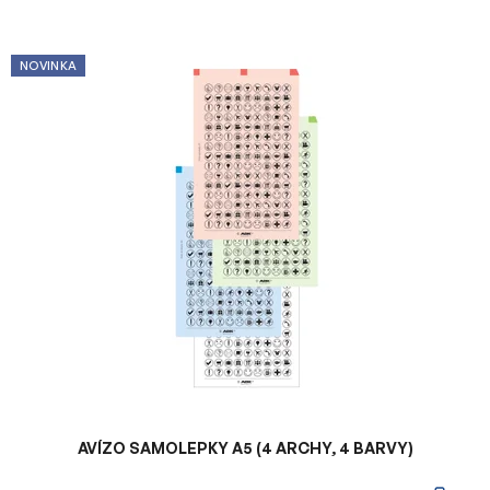
V
NOVINKA
ý
p
i
s
p
r
o
d
u
k
t
ů
AVÍZO SAMOLEPKY A5 (4 ARCHY, 4 BARVY)