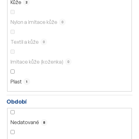
Kůže
2
Nylon a imitace kůže
0
Textil a kůže
0
Imitace kůže (koženka)
0
Plast
1
Období
Nedatované
8