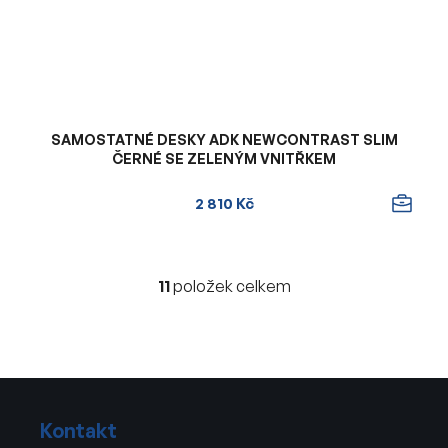
SAMOSTATNÉ DESKY ADK NEWCONTRAST SLIM
ČERNÉ SE ZELENÝM VNITŘKEM
2 810 Kč
11
položek celkem
O
v
l
á
d
Z
a
á
c
Kontakt
p