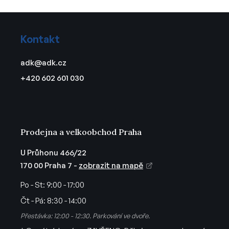
í
í
Z
p
á
r
Kontakt
v
p
k
a
adk
@
adk.cz
y
t
v
+420 602 601 030
í
ý
p
i
s
u
Prodejna a velkoobchod Praha
U Průhonu 466/22
170 00 Praha 7 -
zobrazit na mapě
Po - St:
9:00 - 17:00
Čt - Pá:
8:30 - 14:00
Přestávka: 12:00 - 12:30. Parkování ve dvoře.