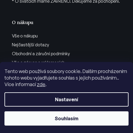
* O svátcích máme ZAVŘENO. Děkujeme za pochopení.
O nákupu
Vše o nákupu
Nejčastější dotazy
Obchodní a záruční podmínky
Vše o záruce a reklamacích
Tento web používá soubory cookie. Dalším procházením
Vrácení zboží
tohoto webu vyjadřujete souhlas s jejich používáním..
Ochrana osobních dat
Více informací
zde
.
Významní dealeři ADK
Nastavení
Obchodní oddělení
Sledujte nás
Souhlasím
Informace pro dealery
Facebook
Informace pro inzerenty
Instagram