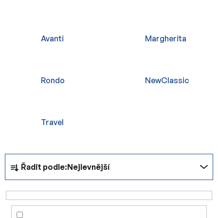
Avanti
Margherita
Rondo
NewClassic
Travel
Ř
Řadit podle:
Nejlevnější
a
z
e
n