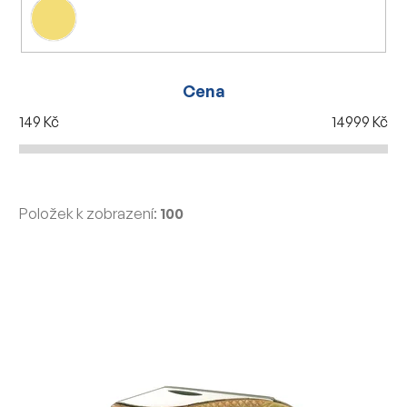
Cena
149
Kč
14999
Kč
Položek k zobrazení:
100
V
ý
p
i
s
p