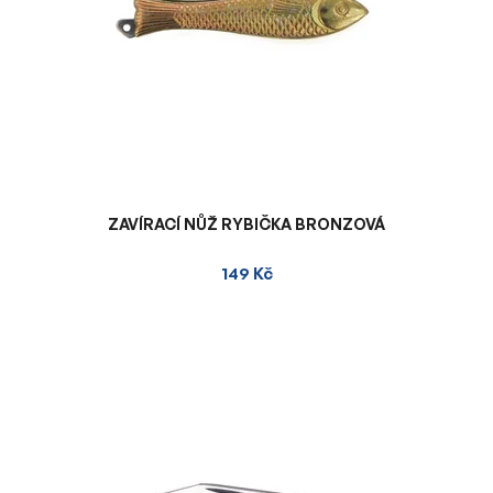
r
o
d
u
k
t
ů
ZAVÍRACÍ NŮŽ RYBIČKA BRONZOVÁ
149 Kč