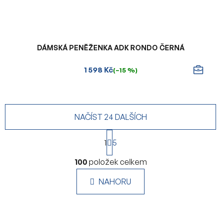
DÁMSKÁ PENĚŽENKA ADK RONDO ČERNÁ
1 598 Kč
(–15 %)
NAČÍST 24 DALŠÍCH
S
1
t
5
r
O
á
100
položek celkem
v
n
l
k
NAHORU
á
o
d
v
a
á
c
n