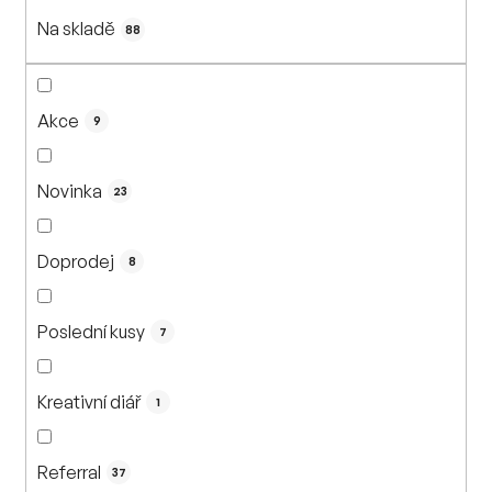
í
Na skladě
p
88
r
o
d
Akce
9
u
k
Novinka
23
t
ů
Doprodej
8
Poslední kusy
7
Kreativní diář
1
Referral
37