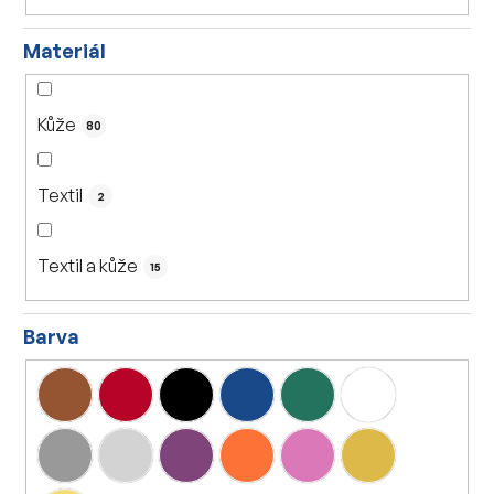
Materiál
Kůže
80
Textil
2
Textil a kůže
15
Barva