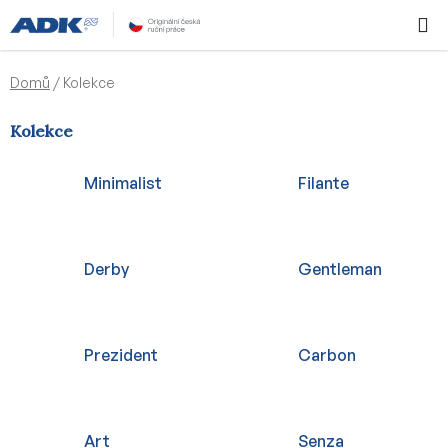
Přejít
Hledat
NÁKUPN
na
KOŠÍK
obsah
Domů
/
Kolekce
Kolekce
Minimalist
Filante
Derby
Gentleman
Prezident
Carbon
Art
Senza