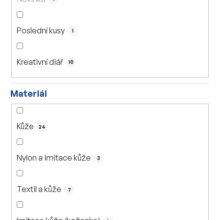
t
ů
Poslední kusy
1
Kreativní diář
10
Materiál
Kůže
24
Nylon a imitace kůže
3
Textil a kůže
7