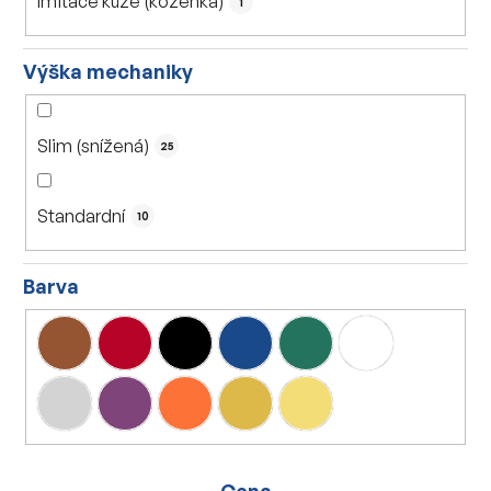
Imitace kůže (koženka)
1
Výška mechaniky
Slim (snížená)
25
Standardní
10
Barva