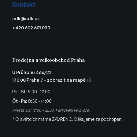
Kontakt
v
p
k
a
adk
@
adk.cz
y
t
v
+420 602 601 030
í
ý
p
i
s
u
Prodejna a velkoobchod Praha
U Průhonu 466/22
170 00 Praha 7 -
zobrazit na mapě
Po - St:
9:00 - 17:00
Čt - Pá:
8:30 - 14:00
Přestávka: 12:00 - 12:30. Parkování ve dvoře.
* O svátcích máme ZAVŘENO. Děkujeme za pochopení.