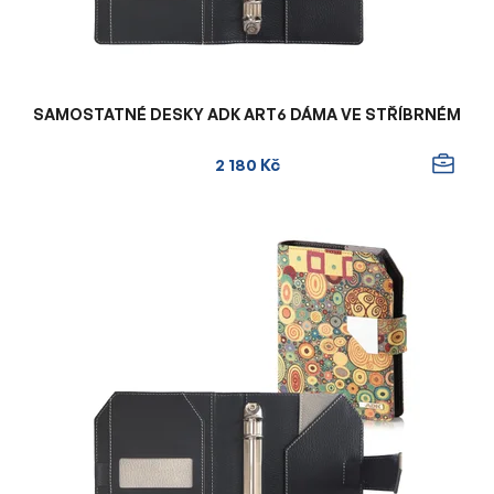
k
t
ů
SAMOSTATNÉ DESKY ADK ART6 DÁMA VE STŘÍBRNÉM
2 180 Kč