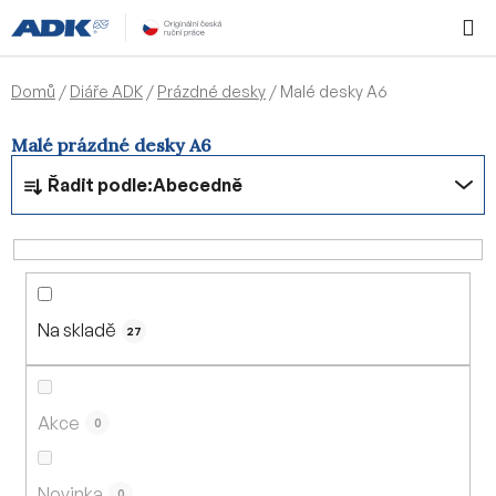
Přejít
Hledat
NÁKUPN
na
KOŠÍK
obsah
Domů
/
Diáře ADK
/
Prázdné desky
/
Malé desky A6
Malé prázdné desky A6
Ř
Řadit podle:
Abecedně
a
z
e
n
í
Na skladě
p
27
r
o
d
Akce
0
u
k
Novinka
0