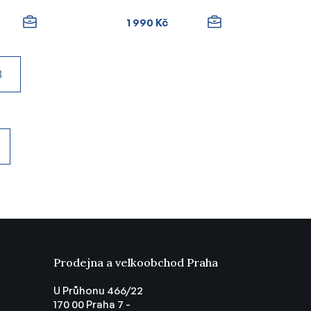
1 990 Kč
3
Prodejna a velkoobchod Praha
U Průhonu 466/22
170 00 Praha 7 -