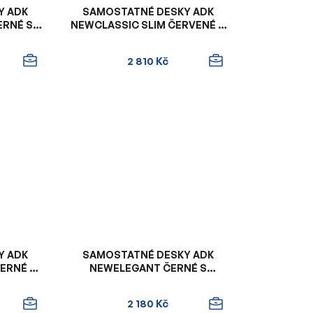
Y ADK
SAMOSTATNÉ DESKY ADK
ERNÉ S
NEWCLASSIC SLIM ČERVENÉ S
ŘKEM
ČERNÝM VNITŘKEM
2 810 Kč
Y ADK
SAMOSTATNÉ DESKY ADK
ERNÉ SE
NEWELEGANT ČERNÉ S
KEM
ORANŽOVÝM VNITŘKEM
2 180 Kč