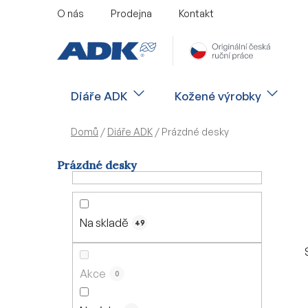
Přejít
O nás
Prodejna
Kontakt
na
obsah
Diáře ADK
Kožené výrobky
Domů
/
Diáře ADK
/
Prázdné desky
Prázdné desky
P
o
s
Na skladě
49
t
r
a
Akce
0
n
n