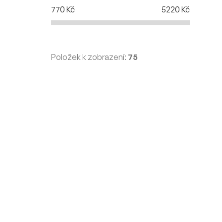
770
Kč
5220
Kč
Položek k zobrazení:
75