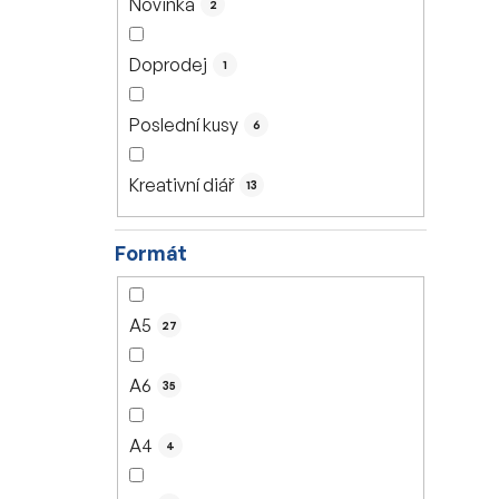
Novinka
2
í
p
Doprodej
1
a
n
Poslední kusy
6
e
l
Kreativní diář
13
Formát
A5
27
A6
35
A4
4