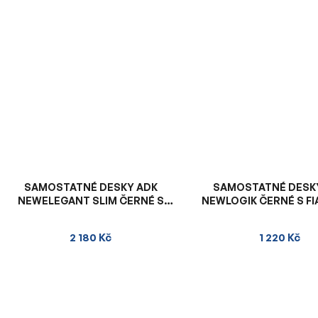
SAMOSTATNÉ DESKY ADK
SAMOSTATNÉ DESK
NEWELEGANT SLIM ČERNÉ S
NEWLOGIK ČERNÉ S F
ORANŽOVÝM VNITŘKEM
VNITŘKEM
2 180 Kč
1 220 Kč