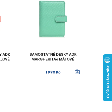
n
í
p
r
o
d
u
k
t
Y ADK
SAMOSTATNÉ DESKY ADK
ů
ÁLOVÉ
MARGHERITA6 MÁTOVÉ
1 990 Kč