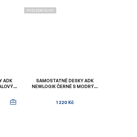
POSLEDNÍ KUSY
Y ADK
SAMOSTATNÉ DESKY ADK
IALOVÝM
NEWLOGIK ČERNÉ S MODRÝM
VNITŘKEM
1 220 Kč