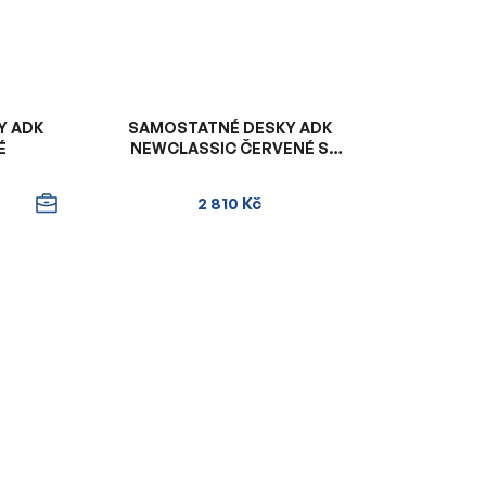
Y ADK
SAMOSTATNÉ DESKY ADK
É
NEWCLASSIC ČERVENÉ S
ČERNÝM VNITŘKEM
2 810 Kč