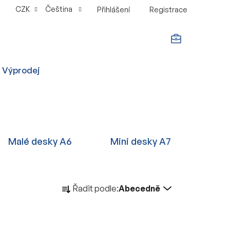
CZK
Čeština
Přihlášení
Registrace
NÁKUPNÍ
Výprodej
KOŠÍK
Malé desky A6
Mini desky A7
Ř
Řadit podle:
Abecedně
a
z
e