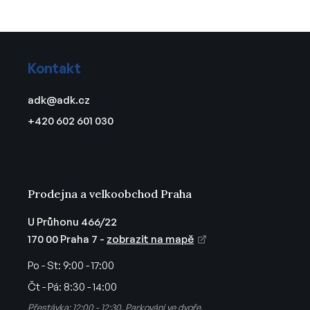
Z
á
Kontakt
p
a
adk
@
adk.cz
t
+420 602 601 030
í
Prodejna a velkoobchod Praha
U Průhonu 466/22
170 00 Praha 7 -
zobrazit na mapě
Po - St:
9:00 - 17:00
Čt - Pá:
8:30 - 14:00
Přestávka: 12:00 - 12:30. Parkování ve dvoře.