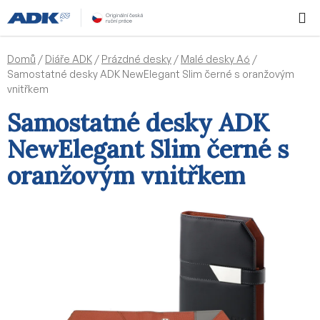
Přejít
Hledat
NÁKUPN
na
KOŠÍK
obsah
Domů
/
Diáře ADK
/
Prázdné desky
/
Malé desky A6
/
Samostatné desky ADK NewElegant Slim černé s oranžovým
vnitřkem
Samostatné desky ADK
NewElegant Slim černé s
oranžovým vnitřkem