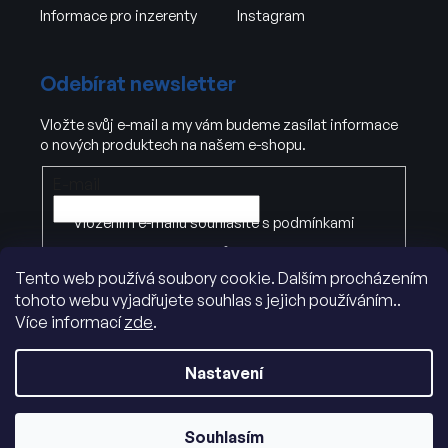
Informace pro inzerenty
Instagram
Odebírat newsletter
Vložte svůj e-mail a my vám budeme zasílat informace
o nových produktech na našem e-shopu.
E-mail
Vložením e-mailu souhlasíte s
podmínkami
ochrany osobních údajů
Tento web používá soubory cookie. Dalším procházením
tohoto webu vyjadřujete souhlas s jejich používáním..
PŘIHLÁSIT SE
Více informací
zde
.
Nastavení
Souhlasím
Vytvořil Shoptet
|
Dostmedia