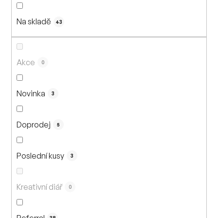
n
í
Na skladě
p
43
r
o
d
Akce
0
u
k
Novinka
3
t
ů
Doprodej
5
Poslední kusy
3
Kreativní diář
0
Referral