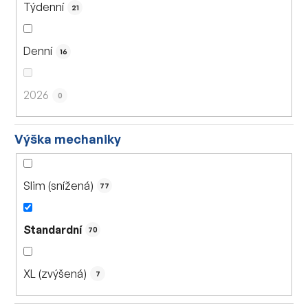
Týdenní
21
Denní
16
2026
0
Výška mechaniky
Slim (snížená)
77
Standardní
70
XL (zvýšená)
7