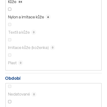
Kůže
64
Nylon a imitace kůže
6
Textil a kůže
0
Imitace kůže (koženka)
0
Plast
0
Období
Nedatované
0