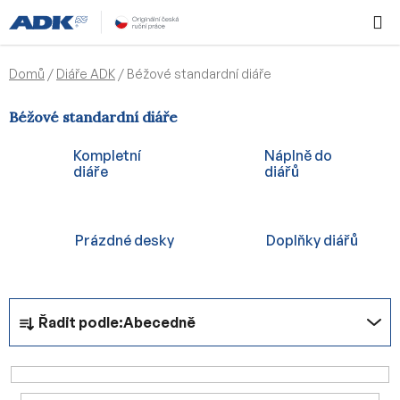
Přejít
Hledat
NÁKUPN
na
KOŠÍK
obsah
Domů
/
Diáře ADK
/
Béžové standardní diáře
Béžové standardní diáře
Kompletní
Náplně do
diáře
diářů
Prázdné desky
Doplňky diářů
Ř
Řadit podle:
Abecedně
a
z
e