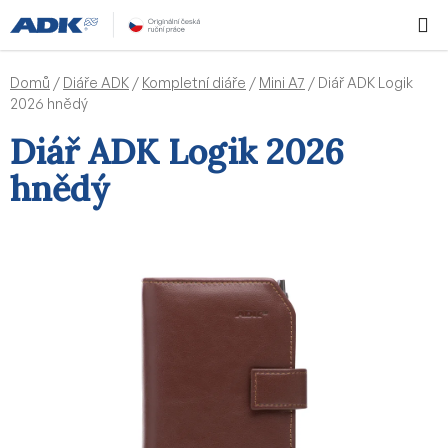
Přejít
Hledat
NÁKUPN
na
KOŠÍK
obsah
Domů
/
Diáře ADK
/
Kompletní diáře
/
Mini A7
/
Diář ADK Logik
2026 hnědý
Diář ADK Logik 2026
hnědý