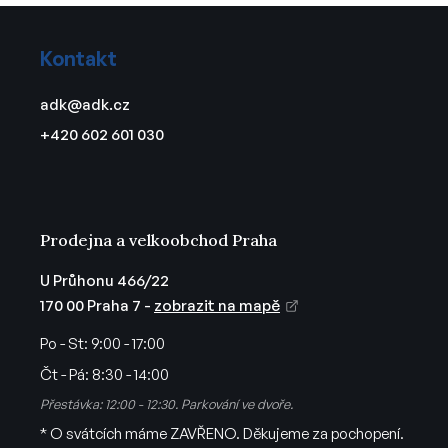
Z
á
Kontakt
p
a
adk
@
adk.cz
t
+420 602 601 030
í
Prodejna a velkoobchod Praha
U Průhonu 466/22
170 00 Praha 7 -
zobrazit na mapě
Po - St:
9:00 - 17:00
Čt - Pá:
8:30 - 14:00
Přestávka: 12:00 - 12:30. Parkování ve dvoře.
* O svátcích máme ZAVŘENO. Děkujeme za pochopení.