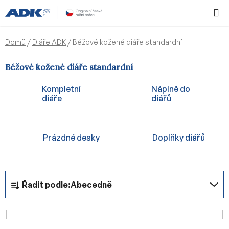
Přejít
Hledat
NÁKUPN
na
KOŠÍK
obsah
Domů
/
Diáře ADK
/
Béžové kožené diáře standardní
Béžové kožené diáře standardní
Kompletní
Náplně do
diáře
diářů
Prázdné desky
Doplňky diářů
Ř
Řadit podle:
Abecedně
a
z
e