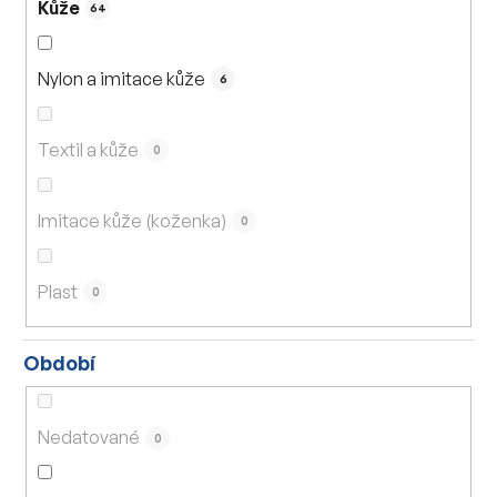
Kůže
64
Nylon a imitace kůže
6
Textil a kůže
0
Imitace kůže (koženka)
0
Plast
0
Období
Nedatované
0