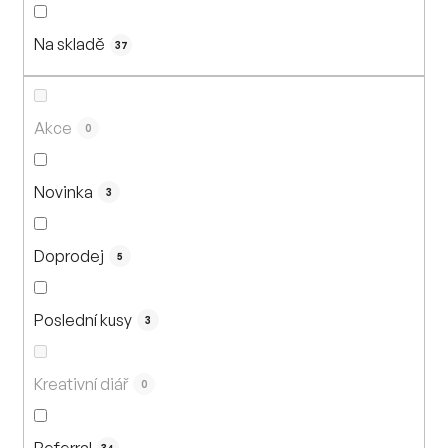
n
í
Na skladě
p
37
r
o
d
Akce
0
u
k
Novinka
3
t
ů
Doprodej
5
Poslední kusy
3
Kreativní diář
0
Referral