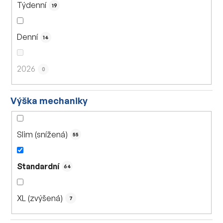
Týdenní
19
Denní
14
2026
0
Výška mechaniky
Slim (snížená)
55
Standardní
64
XL (zvýšená)
7