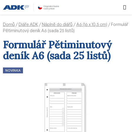
Přejít
Hledat
NÁKUPN
na
KOŠÍK
obsah
Domů
/
Diáře ADK
/
Náplně do diářů
/
A6 (16 x 10,5 cm)
/
Formulář
Pětiminutový deník A6 (sada 25 listů)
Formulář Pětiminutový
deník A6 (sada 25 listů)
NOVINKA