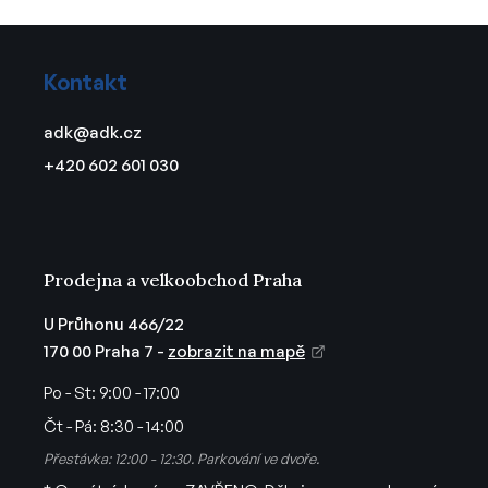
Z
á
Kontakt
p
a
adk
@
adk.cz
t
+420 602 601 030
í
Prodejna a velkoobchod Praha
U Průhonu 466/22
170 00 Praha 7 -
zobrazit na mapě
Po - St:
9:00 - 17:00
Čt - Pá:
8:30 - 14:00
Přestávka: 12:00 - 12:30. Parkování ve dvoře.