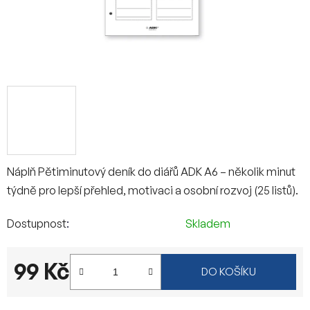
Náplň Pětiminutový deník do diářů ADK A6 – několik minut
týdně pro lepší přehled, motivaci a osobní rozvoj (25 listů).
Dostupnost
Skladem
99 Kč
DO KOŠÍKU
Měrná cena: