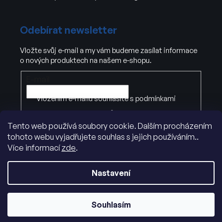
Odebírat newsletter
Vložte svůj e-mail a my vám budeme zasílat informace
o nových produktech na našem e-shopu.
E-mail
Vložením e-mailu souhlasíte s
podmínkami
ochrany osobních údajů
Tento web používá soubory cookie. Dalším procházením
tohoto webu vyjadřujete souhlas s jejich používáním..
PŘIHLÁSIT SE
Více informací
zde
.
Nastavení
Souhlasím
Vytvořil Shoptet
|
Dostmedia
Copyright 2026
ADK.cz
. Všechna práva vyhrazena.