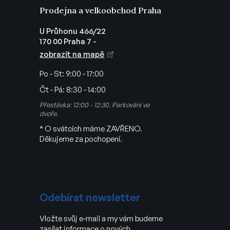
Prodejna a velkoobchod Praha
U Průhonu 466/22
170 00 Praha 7 -
zobrazit na mapě
Po - St:
9:00 - 17:00
Čt - Pá:
8:30 - 14:00
Přestávka: 12:00 - 12:30. Parkování ve
dvoře.
* O svátcích máme ZAVŘENO.
Děkujeme za pochopení.
Odebírat newsletter
Vložte svůj e-mail a my vám budeme
zasílat informace o nových