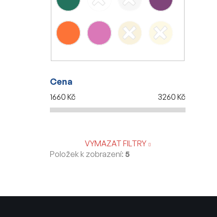
Cena
1660
Kč
3260
Kč
VYMAZAT FILTRY
Položek k zobrazení:
5
Z