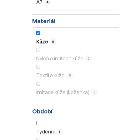
A7
4
Materiál
Kůže
5
Nylon a imitace kůže
0
Textil a kůže
0
Imitace kůže (koženka)
0
Období
Týdenní
5