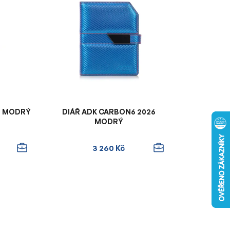
n
í
p
r
o
d
u
k
t
26 MODRÝ
DIÁŘ ADK CARBON6 2026
ů
MODRÝ
3 260 Kč