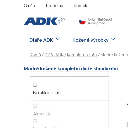
Přejít
O nás
Prodejna
Kontakt
na
obsah
Diáře ADK
Kožené výrobky
Domů
/
Diáře ADK
/
Kompletní diáře
/
Modré kožené 
Modré kožené kompletní diáře standardní
P
o
s
Na skladě
5
t
r
a
Akce
0
n
n