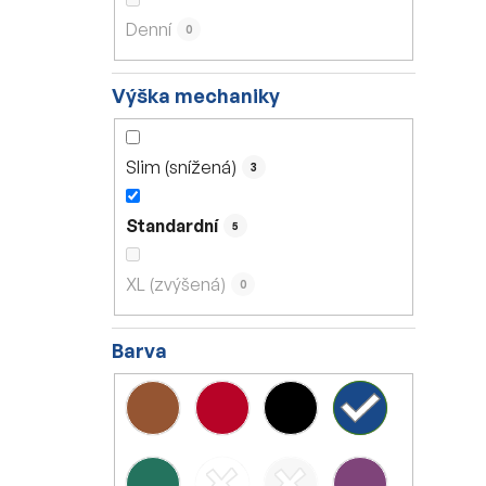
Denní
0
Výška mechaniky
Slim (snížená)
3
Standardní
5
XL (zvýšená)
0
Barva