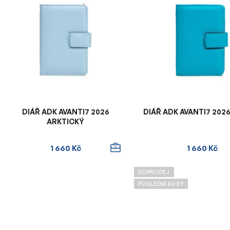
ý
p
i
s
p
r
o
d
u
DIÁŘ ADK AVANTI7 2026
DIÁŘ ADK AVANTI7 20
k
ARKTICKÝ
t
ů
1 660 Kč
1 660 Kč
DOPRODEJ
POSLEDNÍ KUSY