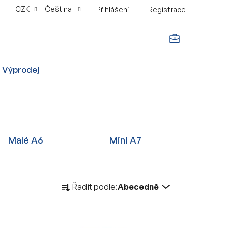
CZK
Čeština
Přihlášení
Registrace
NÁKUPNÍ
Výprodej
KOŠÍK
Malé A6
Mini A7
Ř
Řadit podle:
Abecedně
a
z
e