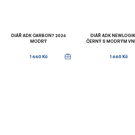
DIÁŘ ADK CARBON7 2026
DIÁŘ ADK NEWLOGIK
MODRÝ
ČERNÝ S MODRÝM VN
1 660 Kč
1 660 Kč
O
v
l
á
d
a
c
í
p
r