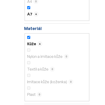
A4
0
A7
4
Materiál
Kůže
4
Nylon a imitace kůže
0
Textil a kůže
0
Imitace kůže (koženka)
0
Plast
0