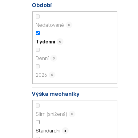
Období
Nedatované
0
Týdenní
4
Denní
0
2026
0
Výška mechaniky
Slim (snížená)
0
Standardní
4