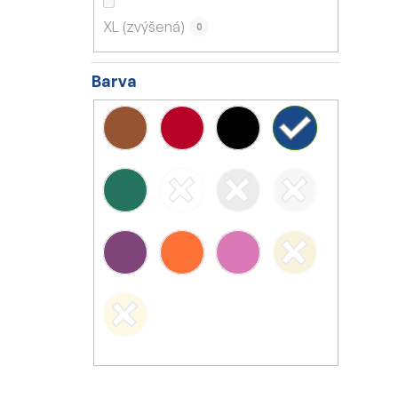
XL (zvýšená)
0
Barva