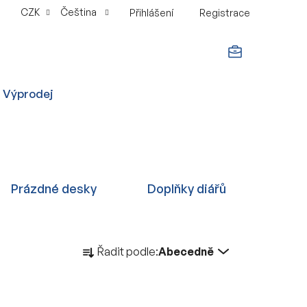
CZK
Čeština
Přihlášení
Registrace
NÁKUPNÍ
Výprodej
KOŠÍK
Prázdné desky
Doplňky diářů
Ř
Řadit podle:
Abecedně
a
z
e