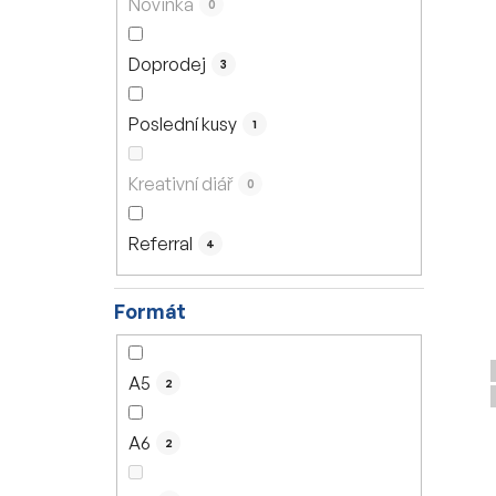
Novinka
0
í
p
Doprodej
3
a
n
Poslední kusy
1
e
l
Kreativní diář
0
Referral
4
Formát
A5
2
A6
2