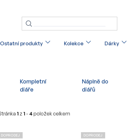
Ostatní produkty
Kolekce
Dárky
Kompletní
Náplně do
diáře
diářů
Stránka
1
z
1
-
4
položek celkem
V
DOPRODEJ
DOPRODEJ