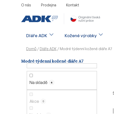
Přejít
O nás
Prodejna
Kontakt
na
obsah
Diáře ADK
Kožené výrobky
Domů
/
Diáře ADK
/
Modré týdenní kožené diáře A7
Modré týdenní kožené diáře A7
P
o
s
Na skladě
4
t
r
a
Akce
0
n
n