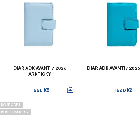
ý
p
i
s
p
r
o
d
u
DIÁŘ ADK AVANTI7 2026
DIÁŘ ADK AVANTI7 20
k
ARKTICKÝ
t
ů
1 660 Kč
1 660 Kč
DOPRODEJ
POSLEDNÍ KUSY