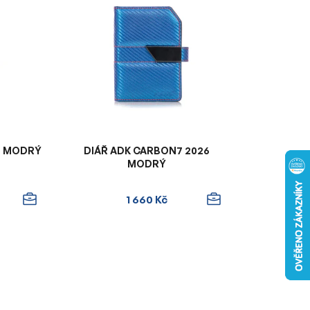
n
í
p
r
o
d
u
k
t
26 MODRÝ
DIÁŘ ADK CARBON7 2026
ů
MODRÝ
1 660 Kč