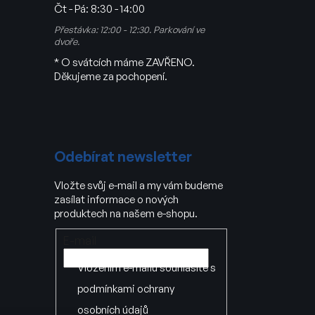
Čt - Pá:
8:30 - 14:00
Přestávka: 12:00 - 12:30. Parkování ve
dvoře.
* O svátcích máme ZAVŘENO.
Děkujeme za pochopení.
Odebírat newsletter
Vložte svůj e-mail a my vám budeme
zasílat informace o nových
produktech na našem e-shopu.
E-mail
Vložením e-mailu souhlasíte s
podmínkami ochrany
osobních údajů