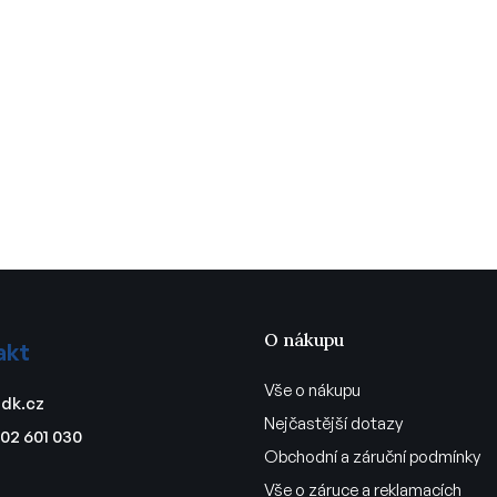
O nákupu
akt
Vše o nákupu
dk.cz
Nejčastější dotazy
02 601 030
Obchodní a záruční podmínky
Vše o záruce a reklamacích