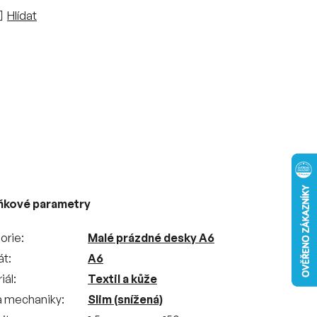
Hlídat
ňkové parametry
orie
Malé prázdné desky A6
át
A6
iál
Textil a kůže
a mechaniky
Slim (snížená)