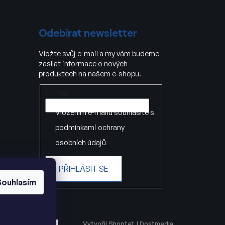
Odebírat newsletter
Vložte svůj e-mail a my vám budeme
zasílat informace o nových
produktech na našem e-shopu.
E-mail
Vložením e-mailu souhlasíte s
podmínkami ochrany
osobních údajů
PŘIHLÁSIT SE
Souhlasím
Vytvořil Shoptet
|
Dostmedia