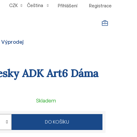
CZK
Čeština
Přihlášení
Registrace
NÁKUPNÍ
Výprodej
KOŠÍK
esky ADK Art6 Dáma
Skladem
DO KOŠÍKU