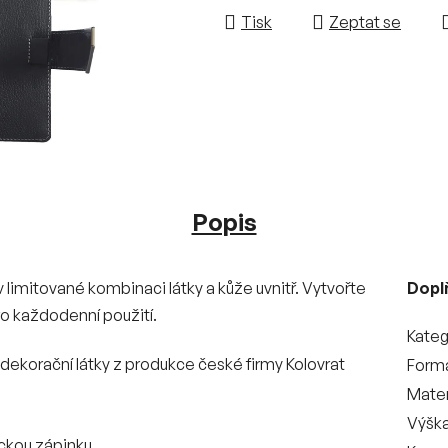
Tisk
Zeptat se
Popis
v limitované kombinaci látky a kůže uvnitř. Vytvořte
Dopl
ro každodenní použití.
Kateg
dekorační látky z produkce české firmy Kolovrat
Form
Mater
Výšk
ckou zápinku