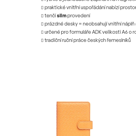
praktické vnitřní uspořádání nabízí prostor 
tenčí
slim
provedení
prázdné desky = neobsahují vnitřní náplň 
určené pro formuláře ADK velikosti A6 o 
tradiční ruční práce českých řemeslníků