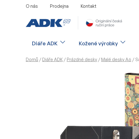
Přejít
O nás
Prodejna
Kontakt
na
obsah
Diáře ADK
Kožené výrobky
Domů
/
Diáře ADK
/
Prázdné desky
/
Malé desky A6
/
S