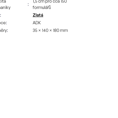
ita
1,5 cm pro cca 150
aniky
formulářů
Zlatá
bce
ADK
ěry
35 × 140 × 180 mm