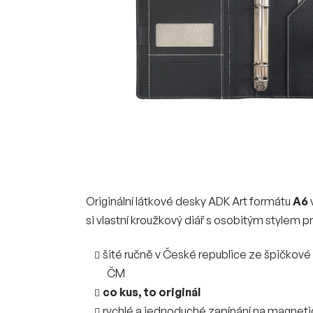
Originální látkové desky ADK Art formátu
A6
si vlastní kroužkový diář s osobitým stylem p
šité ručně v České republice ze špičkové 
ČM
co kus, to originál
rychlé a jednoduché zapínání na magneti