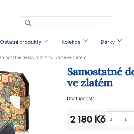
Ostatní produkty
Kolekce
Dárky
amostatné desky ADK Art6 Dáma ve zlatém
Samostatné d
ve zlatém
Dostupnost
2 180 Kč
Měrná cena: