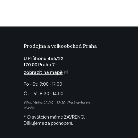
Prodejna a velkoobchod Praha
U Průhonu 466/22
170 00 Praha 7 -
zobrazit na mapě
Po - St:
9:00 - 17:00
Čt - Pá:
8:30 - 14:00
Přestávka: 12:00 - 12:30. Parkování ve
dvoře.
* O svátcích máme ZAVŘENO.
Děkujeme za pochopení.