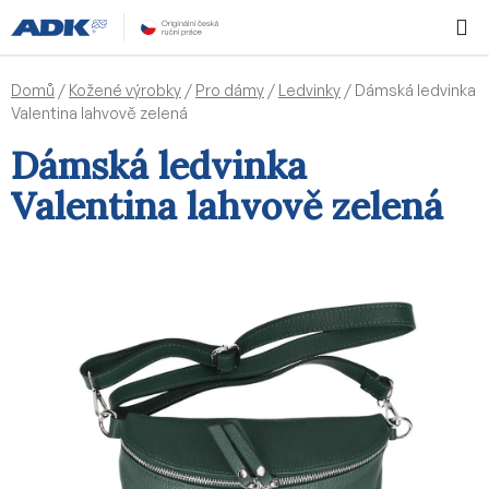
Přejít
Hledat
NÁKUPN
na
KOŠÍK
obsah
Domů
/
Kožené výrobky
/
Pro dámy
/
Ledvinky
/
Dámská ledvinka
Valentina lahvově zelená
Dámská ledvinka
Valentina lahvově zelená