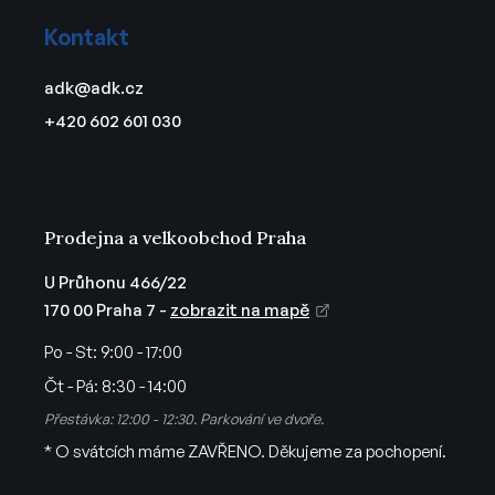
á
Kontakt
p
a
adk
@
adk.cz
t
+420 602 601 030
í
Prodejna a velkoobchod Praha
U Průhonu 466/22
170 00 Praha 7 -
zobrazit na mapě
Po - St:
9:00 - 17:00
Čt - Pá:
8:30 - 14:00
Přestávka: 12:00 - 12:30. Parkování ve dvoře.
* O svátcích máme ZAVŘENO. Děkujeme za pochopení.