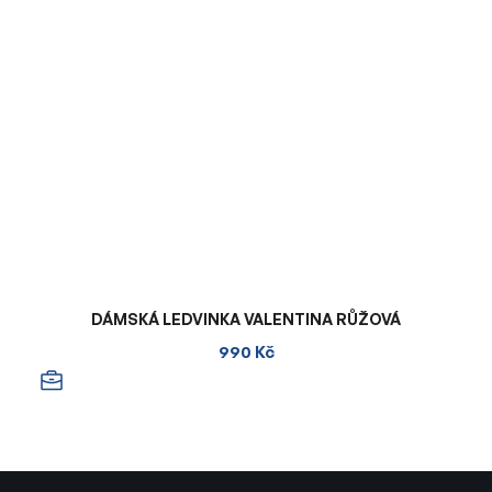
DÁMSKÁ LEDVINKA VALENTINA RŮŽOVÁ
990 Kč
Z